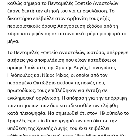
καθώς σήμερα το Πενταμελές Εφετείο Αναστολών
έκανε δεκτή την αίτησή του για αποφυλάκιση. Το
δικαστήριο επέβαλλε στον Αρβανίτη τους εξής
περιοριστικούς όρους: Απογορευση εξόδου από τη
χώρα και εμφάνιση σε αστυνομικό τμήμα μια φορά το
μήνα.
Το Πενταμελές Εφετείο Αναστολών, ωστόσο, απέρριψε
αιτήσεις για αποφυλάκιση που είχαν καταθέσει οι
πρώην βουλευτές της Χρυσής Αυγής, Παναγιώτης
Ηλιόπουλος και Νίκος Μίχος, οι οποίοι από τον
περασμένο Οκτώβριο εκτίουν τις ποινές που,
πρωτοδίκως, τους επιβλήθηκαν για ένταξη σε
εγκληματική οργάνωση. Η απόφαση για την απόρριψη
των αιτήσεων των δυο καταδικασθέντων ελήφθη
κατά πλειοψηφία. Να σημειωθεί ότι στον Ηλιούπολο το
Τριμελές Εφετείο Κακουργημάτων που δίκασε την
υπόθεση της Χρυσής Αυγής, του έχει επιβάλλει
κάθειρξη επτά ετών ενώ στον Νίκο Μίχο κάθειρξη έξι