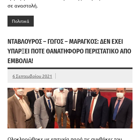
σε αναστολή.
Πολιτικά
ΝΤΑΒΛΟΥΡΟΣ – ΓΩΓΟΣ – ΜΑΡΑΓΚΟΣ: ΔΕΝ ΈΧΕΙ
ΥΠΆΡΞΕΙ ΠΟΤΈ ΘΑΝΑΤΗΦΌΡΟ ΠΕΡΙΣΤΑΤΙΚΌ ΑΠΌ
ΕΜΒΌΛΙΑ!
6 Σεπτεμβρίου 2021
Ολοκληρώθηκε με επιτυχία παρά τις συνθήκες του