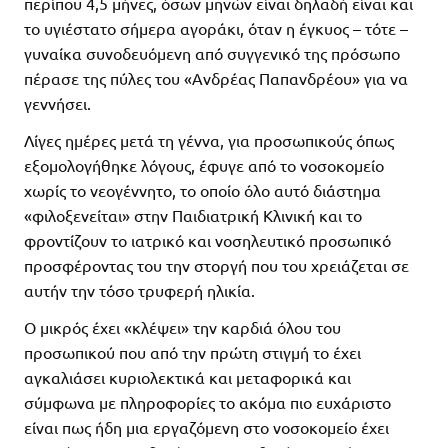
περίπου 4,5 μήνες, όσων μηνών είναι δηλαδή είναι και
το υγιέστατο σήμερα αγοράκι, όταν η έγκυος – τότε –
γυναίκα συνοδευόμενη από συγγενικό της πρόσωπο
πέρασε της πύλες του «Ανδρέας Παπανδρέου» για να
γεννήσει.
Λίγες ημέρες μετά τη γέννα, για προσωπικούς όπως
εξομολογήθηκε λόγους, έφυγε από το νοσοκομείο
χωρίς το νεογέννητο, το οποίο όλο αυτό διάστημα
«φιλοξενείται» στην Παιδιατρική Κλινική και το
φροντίζουν το ιατρικό και νοσηλευτικό προσωπικό
προσφέροντας του την στοργή που του χρειάζεται σε
αυτήν την τόσο τρυφερή ηλικία.
Ο μικρός έχει «κλέψει» την καρδιά όλου του
προσωπικού που από την πρώτη στιγμή το έχει
αγκαλιάσει κυριολεκτικά και μεταφορικά και
σύμφωνα με πληροφορίες το ακόμα πιο ευχάριστο
είναι πως ήδη μια εργαζόμενη στο νοσοκομείο έχει