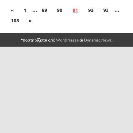
«
1
…
89
90
91
92
93
…
108
»
Υποστηρίζεται από
WordPress
και
Dynamic News
.