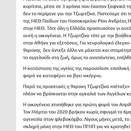
κορίτσια, μέσα σε 3 χρόνια που έχασαν ξαφνικά τη
δεν το περίμενε για την Τζωρτζίνα. Πιστεύαμε ότι 
της ΜΕΘ Παίδων του Νοσοκομείου Ρίου Ανδρέας Ηλ
στην ΜΕΘ. Τότε όλη η Ελλάδα προσευχόταν γι αυτό 
αυτή η οικογένεια. Η Τζωρτζίνα τότε με την βοήθ
στην Αθήνα για εξετάσεις. Για νευρολογικό έλεγχ
9χρονης δεν άντεξε άλλο να μάχεται και σταμάτησ
το αγγελούδι στη ζωή, όμως το αναπάντεχο, επήλθ
Η κατάσταση της υγείας της παρουσίασε επιπλοκή
φορά να καταφέρει να βγει νικήτρια.
Παρά τις προσευχές η 9χρονη Τζωρτζίνα «πέταξε» ψη
πλέον να βρίσκονται στην αγκαλιά των Αγγέλων και
Η οικογένεια χτυπήθηκε για πρώτη φορά τον Απρίλι
Τον Μάρτιο του 2020 βρήκαν χωρίς σφυγμό το 6μη
αγενεσία στον φλεβοκόμβο. Λίγους μήνες μετά, το
σκληρή μάχη στην ΜΕΘ του ΠΓΝΠ για να κρατηθεί σ