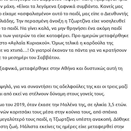
ν μάχη. «Είναι τα λεγόμενα ξαφνικά συμβάντα. Κανείς μας
το είχαμε «ασφαλισμένο» αυτό το παιδί, μας είπε ο Διευθυντής
ιάδης. Την περασμένη άνοιξη η Τζωρτζίνα είχε νοσηλευθεί
το παιδί. Να γίνει καλά, να μην θρηνήσει ένα ακόμη παιδί
εια των γιατρών τα είχε καταφέρει. Προ ημερών μεταφέρθηκε
ο στο «Αγλαϊα Κυριακού». Όμως τελικά η καρδούλα της
ε να χτυπά…! Οι γιατροί έκαναν τα πάντα για να κρατήσουν
ε το μεσημέρι του Σαββάτου.
 ξαφνικά, μεταφέρθηκε στην Αθήνα και δυστυχώς αυτή τη
λά, για να συναντήσει τις αδελφούλες της και οι τρεις μαζί
 από εκεί να στέλνουν δύναμη στους γονείς τους.
ο του 2019, όταν έχασε την Μαλένα της, σε ηλικία 3,5 ετών.
νών κοριτσάκι τους μέσα στην κούνια τους, από σπάνια
 μεγαλύτερό τους παιδί, η Τζωρτζίνα υπέστη ανακοπή. Δόθηκε
τη ζωή. Μάλιστα εκείνες τις ημέρες είχε μεταφερθεί στην