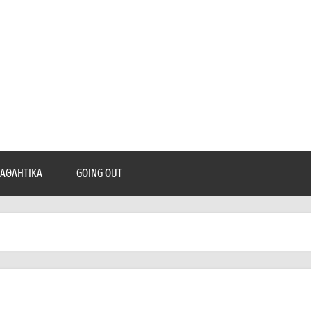
epatra.gr
, ρεπορτάζ, και πολλά άλλα που θέλεις να μάθεις!
ΑΘΛΗΤΙΚΆ
GOING OUT