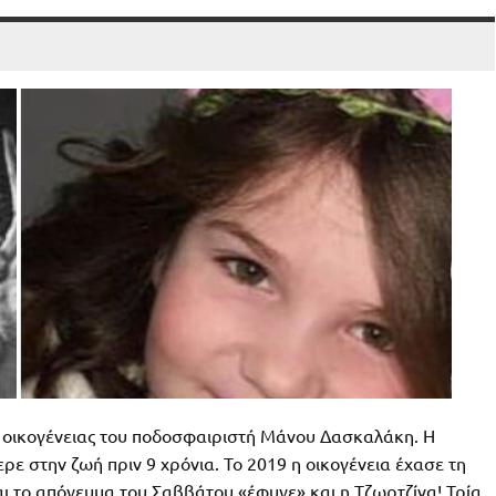
ς οικογένειας του ποδοσφαιριστή Μάνου Δασκαλάκη. Η
ε στην ζωή πριν 9 χρόνια. Το 2019 η οικογένεια έχασε τη
Και το απόγευμα του Σαββάτου «έφυγε» και η Τζωρτζίνα! Τρία