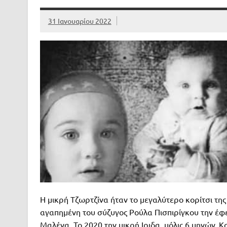
31 Ιανουαρίου 2022
Η μικρή Τζωρτζίνα ήταν το μεγαλύτερο κορίτσι τη
αγαπημένη του σύζυγος Ρούλα Πισπιρίγκου την έφερ
Μαλένα. Το 2020 την μικρή Ιριδα, μόλις 6 μηνών. 