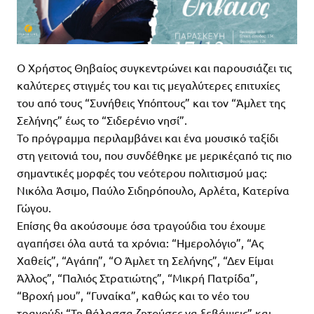
Ο Χρήστος Θηβαίος συγκεντρώνει και παρουσιάζει τις
καλύτερες στιγμές του και τις μεγαλύτερες επιτυχίες
του από τους “Συνήθεις Υπόπτους” και τον “Άμλετ της
Σελήνης” έως το “Σιδερένιο νησί”.
Το πρόγραμμα περιλαμβάνει και ένα μουσικό ταξίδι
στη γειτονιά του, που συνδέθηκε με μερικέςαπό τις πιο
σημαντικές μορφές του νεότερου πολιτισμού μας:
Νικόλα Άσιμο, Παύλο Σιδηρόπουλο, Αρλέτα, Κατερίνα
Γώγου.
Επίσης θα ακούσουμε όσα τραγούδια του έχουμε
αγαπήσει όλα αυτά τα χρόνια: “Ημερολόγιο”, “Ας
Χαθείς”, “Αγάπη”, “Ο Άμλετ τη Σελήνης”, “Δεν Είμαι
Άλλος”, “Παλιός Στρατιώτης”, “Μικρή Πατρίδα”,
“Βροχή μου”, “Γυναίκα”, καθώς και το νέο του
τραγούδι “Τη θάλασσα ζητούσες να ξεβάψεις” και