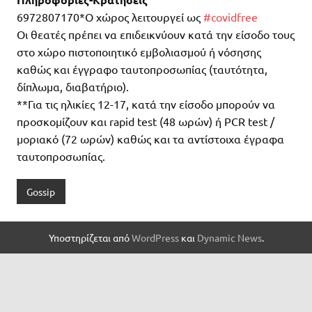
6972807170*Ο χώρος λειτουργεί ως
#covidfree
Οι θεατές πρέπει να επιδεικνύουν κατά την είσοδο τους
στο χώρο πιστοποιητικό εμβολιασμού ή νόσησης
καθώς και έγγραφο ταυτοπροσωπίας (ταυτότητα,
δίπλωμα, διαβατήριο).
**Για τις ηλικίες 12-17, κατά την είσοδο μπορούν να
προσκομίζουν και rapid test (48 ωρών) ή PCR test /
μοριακό (72 ωρών) καθώς και τα αντίστοιχα έγραφα
ταυτοπροσωπίας.
Gossip
Υποστηρίζεται από
WordPress
και
Dynamic News
.