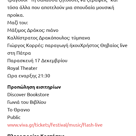
τόσα άλλα που αποτελούν μια σπουδαία μουσική
προίκα.
Μαζί του:
Μάξιμος Δράκος: πιάνο
Καλλίστρατος Δρακόπουλος: τύμπανα
Γιώργος Κορρές: παραγωγή ήχουΧρήστος Θηβαίος live
στη Πάτρα
Παρασκευή 17 Δεκεμβρίου
Royal Theater
Ωρα εναρξης 21:30
Προπώληση εισιτηρίων
Discover Bookstore
Γωνιά του Βιβλίου
Το Θρανιο
Public
www.viva.gr/tickets/festival/music/flash-live
Πληροφορίες-Κρατήσεις