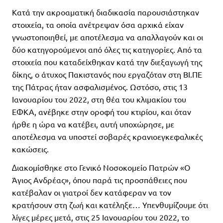
Κατά την ακροαµατική διαδικασία παρουσιάστηκαν
στοιχεία, τα οποία ανέτρεψαν όσα αρχικά είχαν
γνωστοποιηθεί, µε αποτέλεσµα να απαλλαγούν και οι
δύο κατηγορούµενοι από όλες τις κατηγορίες. Από τα
στοιχεία που καταδείχθηκαν κατά την διεξαγωγή της
δίκης, ο άτυχος Πακιστανός που εργαζόταν στη ΒΙ.ΠΕ
της Πάτρας ήταν ασφαλισµένος. Ωστόσο, στις 13
Ιανουαρίου του 2022, στη θέα του κλιµακίου του
ΕΦΚΑ, ανέβηκε στην οροφή του κτιρίου, και όταν
ήρθε η ώρα να κατέβει, αυτή υποχώρησε, µε
αποτέλεσµα να υποστεί σοβαρές κρανιοεγκεφαλικές
κακώσεις.
∆ιακοµίσθηκε στο Γενικό Νοσοκοµείο Πατρών «Ο
Άγιος Ανδρέας», όπου παρά τις προσπάθειες που
κατέβαλαν οι γιατροί δεν κατάφεραν να τον
κρατήσουν στη ζωή και κατέληξε… Υπενθυµίζουµε ότι
λίγες µέρες µετά, στις 25 Ιανουαρίου του 2022, το