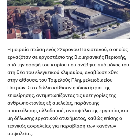
Η µοιραία πτώση ενός 22χρονου Πακιστανού, ο οποίος
εργαζόταν σε εργοστάσιο της Βιοµηχανικής Περιοχής,
από την οροφή του κτιρίου που ανέβηκε από µόνος του
στη θέα του ελεγκτικού κλιµακίου, αναβίωσε χθες
στην αίθουσα του Τριµελούς Πληµµελειοδικείου
Πατρών. Στο εδώλιο κάθισαν η ιδιοκτήτρια της
επιχείρησης, αντιµετωπίζοντας τις κατηγορίες της
ανθρωποκτονίας εξ αµελείας, παράνοµης
απασχόλησης αλλοδαπού, ανασφάλιστης εργασίας και
µη δήλωσης εργατικού ατυχήµατος, καθώς επίσης ο
τεχνικός ασφαλείας για παραβίαση των κανόνων
ασφαλείας.