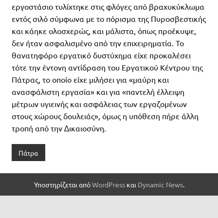
εργοστάσιο τυλίχτηκε στις φλόγες από βραχυκύκλωµα
εντός σιλό σύµφωνα µε το πόρισµα της Πυροσβεστικής
και κάηκε ολοσχερώς, και µάλιστα, όπως προέκυψε,
δεν ήταν ασφαλισµένο από την επιχειρηµατία. Το
θανατηφόρο εργατικό δυστύχηµα είχε προκαλέσει
τότε την έντονη αντίδραση του Εργατικού Κέντρου της
Πάτρας, το οποίο είχε µιλήσει για «µαύρη και
ανασφάλιστη εργασία» και για «παντελή έλλειψη
µέτρων υγιεινής και ασφάλειας των εργαζοµένων
στους χώρους δουλειάς», όµως η υπόθεση πήρε άλλη
τροπή από την ∆ικαιοσύνη.
Πάτρα
Υποστηρίζεται από
WordPress
και
Dynamic News
.