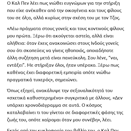
Ο Καλ Πεν λέει πως νιώθει ευγνώμων για την στήριξη
που είχε ανέκαθεν από την οικογένεια και τους φίλους
του σε όλ;α, αλλά κυρίως στην σχέση του με τον Τζος.
«Λέω πράγματα στους γονείς και τους κοντινούς φίλους
μου πρώτα. Ξέρω ότι ακούγεται αστείο, αλλά είναι
αλήθεια: όταν έχεις ανακοινώσει στους Ινδούς γονείς
σου ότι σκοπεύεις να γίνεις ηθοποιός, οποιαδήποτε
άλλη συζήτηση μετά είναι πανεύκολη. Σου λένε, “ναι,
εντάξει”. Με στήριξαν όλοι, ήταν υπέροχο. Ξέρω πως
καθένας έχει διαφορετική εμπειρία οπότε νιώθω
πραγματικά τυχερός», σημειώνει.
Όπως εξηγεί, ανακάλυψε την σεξουαλικότητά του
«σχετικά καθυστερημένα» συγκριτικά με άλλους. «Δεν
υπάρχει χρονοδιάγραμμα σε αυτά. Ο κόσμος
καταλαβαίνει τι του γίνεται σε διαφορετικές φάσης της
ζωής του, οπότε χαίρομαι όταν μου συνέβη», λέει.
Εκτός από την κυκλοφορία του βιβλίο του, ο Καλ Πεν