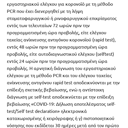
εργαστηριακού ελέγχου για κορονοϊό με τη μέθοδο
PCR που έχει διενεργηθεί με τη λήψη
στοματοφαρυγγικού ή ρινοφαρυγγικού επιχρίσματος
εντός των τελευταίων 72 ωρών πριν την
προγραμματισμένη ώρα προβολής, είτε ελέγχου
ταχείας ανίχνευσης αντιγόνου κορονοϊού (rapid test),
εντός 48 ωρών πριν την προγραμματισμένη ώρα
προβολής, είτε αυτοδιαγνωστικού ελέγχου (selftest)
εντός 24 ωρών πριν την προγραμματισμένη ώρα
προβολής. Η αρνητική διάγνωση του εργαστηριακού
ελέγχου με τη μέθοδο PCR και του ελέγχου ταχείας
ανίχνευσης αντιγόνου rapid test αποδεικνύονται με την
επίδειξη σχετικής βεβαίωσης, ενώ η αντίστοιχη
διάγνωση με self-test αποδεικνύεται με την επίδειξη
βεβαίωσης «COVID-19: Δήλωση αποτελέσματος self-
test/Self test declaration» ηλεκτρονικά
καταχωρισμένης ή χειρόγραφης ή γ) πιστοποιητικού
νόσησης που εκδίδεται 30 ημέρες μετά από τον πρώτο