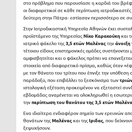
στο πρόβλημα που παρουσίασε η καρδιά του βρέφ
οι διαφορετικοί σε κάθε περίπτωση ιατροδικαστέ
δεύτερη στην Πάτρα- εστίασαν περισσότερο σε συγ
Στην Ιατροδικαστική Υπηρεσία Αθηνών έχει συστα
προϊστάμενο της Υπηρεσίας
Νίκο Καρακούκη
και τ
ιατρικό φάκελο της
3,5 ετών Μαλένας
την
άνοιξη 
τέτοιου είδους επιστημονικές ομάδες συστήνονται 
αμφισβητείται και ο φάκελος πρέπει να επανεξετασ
στοιχεία από διαφορετικό πρίσμα, καθώς όταν «έ
με τον θάνατο του τρίτου που έπνιξε την υπόθεση
παράδοξο, που επιβάλλει το ξεσκόνισμα των
τριώ
ιστολογική εξέταση προκειμένου να εξεταστεί συνδ
εβδομάδας αναμένεται να ολοκληρωθεί η εσωτερική
την
περίπτωση του θανάτου της 3,5 ετών Μαλέν
Ενα ιδιαίτερα ενδιαφέρον σημείο των ερευνών αποτ
θανάτων της
Μαλένας
και της
Ιριδας
, που δείχνο
ξεψυχήσουν.