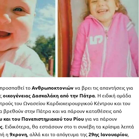
προσπαθεί το
Ανθρωποκτονιών
να βρει τις απαντήσεις για
ς
οικογένειας Δασκαλάκη από την Πάτρα
. Η ειδική ομάδα
ιατρούς του Ωνασείου Καρδιοχειρουργικού Κέντρου και του
να βρεθούν στην Πάτρα και να πάρουν καταθέσεις από
 και του Πανεπιστημιακού του Ρίου
για να πάρουν
ς
. Ειδικότερα, θα εστιάσουν στο τι συνέβη τα κρίσιμα λεπτά
πή η
9χρονη
, αλλά και το απόγευμα της
29ης Ιανουαρίου
,