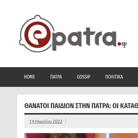
Skip
to
content
Το portal της Πάτρας. Πολιτικά, Gossip, φωτογραφίες
HOME
ΠΆΤΡΑ
GOSSIP
ΠΟΛΙΤΙΚΆ
ΘΆΝΑΤΟΙ ΠΑΙΔΙΏΝ ΣΤΗΝ ΠΆΤΡΑ: ΟΙ ΚΑΤΑ
14 Μαρτίου 2022