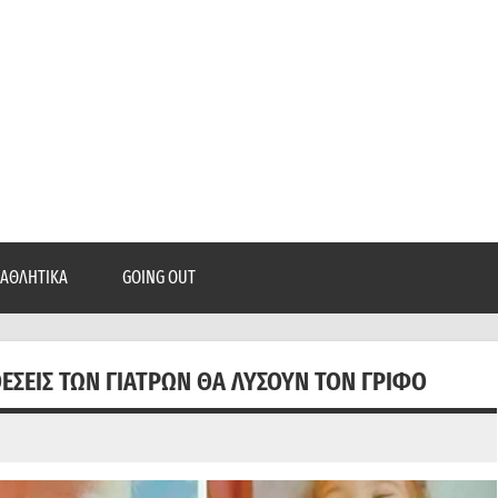
epatra.gr
, ρεπορτάζ, και πολλά άλλα που θέλεις να μάθεις!
ΑΘΛΗΤΙΚΆ
GOING OUT
ΘΈΣΕΙΣ ΤΩΝ ΓΙΑΤΡΏΝ ΘΑ ΛΎΣΟΥΝ ΤΟΝ ΓΡΊΦΟ