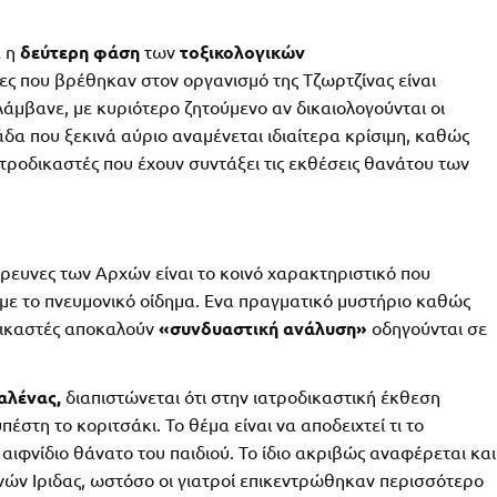
α η
δεύτερη φάση
των
τοξικολογικών
ες που βρέθηκαν στον οργανισμό της Τζωρτζίνας είναι
άμβανε, με κυριότερο ζητούμενο αν δικαιολογούνται οι
δα που ξεκινά αύριο αναμένεται ιδιαίτερα κρίσιμη, καθώς
ατροδικαστές που έχουν συντάξει τις εκθέσεις θανάτου των
ρευνες των Αρχών είναι το κοινό χαρακτηριστικό που
ι με το πνευμονικό οίδημα. Ενα πραγματικό μυστήριο καθώς
δικαστές αποκαλούν
«συνδυαστική ανάλυση»
οδηγούνται σε
αλένας,
διαπιστώνεται ότι στην ιατροδικαστική έκθεση
έστη το κοριτσάκι. Το θέμα είναι να αποδειχτεί τι το
 αιφνίδιο θάνατο του παιδιού. Το ίδιο ακριβώς αναφέρεται και
νών Ιριδας, ωστόσο οι γιατροί επικεντρώθηκαν περισσότερο