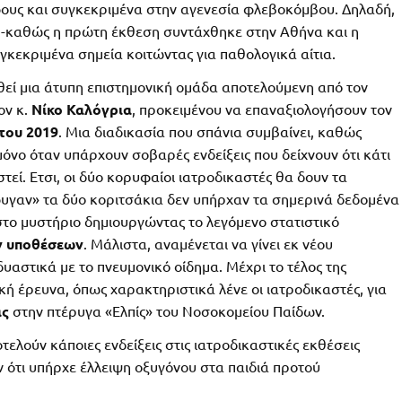
ους και συγκεκριμένα στην αγενεσία φλεβοκόμβου. Δηλαδή,
ς -καθώς η πρώτη έκθεση συντάχθηκε στην Αθήνα και η
κεκριμένα σημεία κοιτώντας για παθολογικά αίτια.
θεί μια άτυπη επιστημονική ομάδα αποτελούμενη από τον
ον κ.
Νίκο Καλόγρια
, προκειμένου να επαναξιολογήσουν τον
του 2019
. Μια διαδικασία που σπάνια συμβαίνει, καθώς
μόνο όταν υπάρχουν σοβαρές ενδείξεις που δείχνουν ότι κάτι
τεί. Ετσι, οι δύο κορυφαίοι ιατροδικαστές θα δουν τα
φυγαν» τα δύο κοριτσάκια δεν υπήρχαν τα σημερινά δεδομένα
 στο μυστήριο δημιουργώντας το λεγόμενο στατιστικό
ν υποθέσεων
. Μάλιστα, αναμένεται να γίνει εκ νέου
υαστικά με το πνευμονικό οίδημα. Μέχρι το τέλος της
 έρευνα, όπως χαρακτηριστικά λένε οι ιατροδικαστές, για
ας
στην πτέρυγα «Ελπίς» του Νοσοκομείου Παίδων.
ελούν κάποιες ενδείξεις στις ιατροδικαστικές εκθέσεις
υν ότι υπήρχε έλλειψη οξυγόνου στα παιδιά προτού