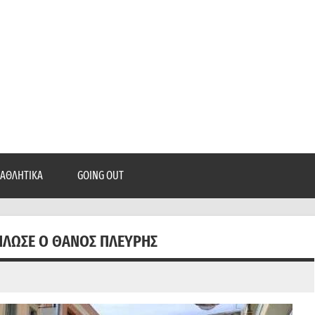
epatra.gr
, ρεπορτάζ, και πολλά άλλα που θέλεις να μάθεις!
ΑΘΛΗΤΙΚΆ
GOING OUT
 ΔΉΛΩΣΕ Ο ΘΆΝΟΣ ΠΛΕΎΡΗΣ