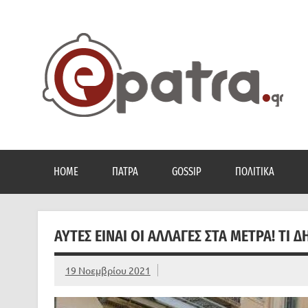
Skip
to
content
Το portal της Πάτρας. Πολιτικά, Gossip, φωτογραφίες
HOME
ΠΆΤΡΑ
GOSSIP
ΠΟΛΙΤΙΚΆ
ΑΥΤΈΣ ΕΊΝΑΙ ΟΙ ΑΛΛΑΓΈΣ ΣΤΑ ΜΈΤΡΑ! ΤΙ
19 Νοεμβρίου 2021