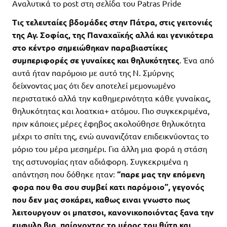
Αναλυτικά το post στη σελίδα του Patras Pride
Τις τελευταίες βδομάδες στην Πάτρα, στις γειτονιές
της Αγ. Σοφίας, της Παναχαϊκής αλλά και γενικότερα
στο κέντρο σημειώθηκαν παραβιαστίκες
συμπεριφορές σε γυναίκες και θηλυκότητες
. Ένα από
αυτά ήταν παρόμοιο με αυτό της Ν. Σμύρνης
δείχνοντας μας ότι δεν αποτελεί μεμονωμένο
περιστατικό αλλά την καθημερινότητα κάθε γυναίκας,
θηλυκότητας και λοατκια+ ατόμου. Πιο συγκεκριμένα,
πριν κάποιες μέρες έφηβος ακολούθησε θηλυκότητα
μέχρι το σπίτι της, ενώ αυνανιζόταν επιδεικνύοντας το
μόριο του μέρα μεσημέρι. Για άλλη μια φορά η στάση
της αστυνομίας ηταν αδιάφορη. Συγκεκριμένα η
απάντηση που δόθηκε ηταν:
“παρε μας την επόμενη
φορα που θα σου συμβεί κατι παρόμοιο”, γεγονός
που δεν μας σοκάρει, καθως ειναι γνωστο πως
λειτουργουν οι μπατσοι, κανονικοποιόντας ξανα την
εμφυλη βια, παίρνοντας το μέρος του θύτη και