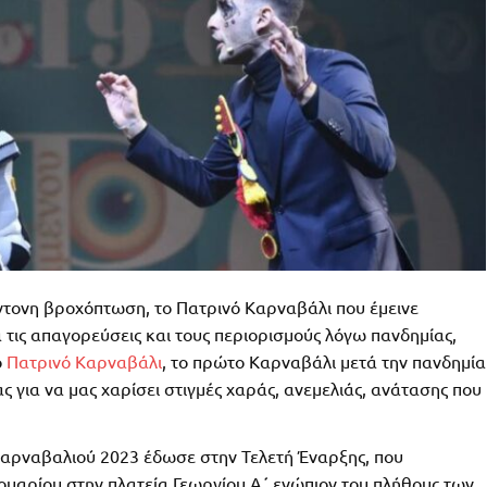
ντονη βροχόπτωση, το Πατρινό Καρναβάλι που έμεινε
 τις απαγορεύσεις και τους περιορισμούς λόγω πανδημίας,
ο
Πατρινό Καρναβάλι
, το πρώτο Καρναβάλι μετά την πανδημία
 για να μας χαρίσει στιγμές χαράς, ανεμελιάς, ανάτασης που
Καρναβαλιού 2023 έδωσε στην Τελετή Έναρξης, που
υαρίου στην πλατεία Γεωργίου Α΄ ενώπιον του πλήθους των