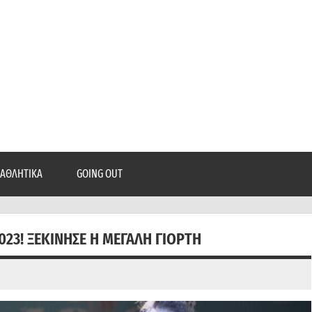
epatra.gr
, ρεπορτάζ, και πολλά άλλα που θέλεις να μάθεις!
ΑΘΛΗΤΙΚΆ
GOING OUT
023! ΞΕΚΊΝΗΣΕ Η ΜΕΓΆΛΗ ΓΙΟΡΤΉ