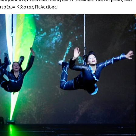
ατρέων Κώστας Πελετίδης: