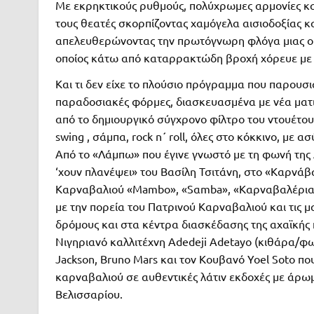
Με εκρηκτικούς ρυθμούς, πολύχρωμες αρμονίες κ
τους θεατές σκορπίζοντας χαμόγελα αισιοδοξίας κα
απελευθερώνοντας την πρωτόγνωρη φλόγα μιας ομ
οποίος κάτω από καταρρακτώδη βροχή χόρευε με 
Και τι δεν είχε το πλούσιο πρόγραμμα που παρουσ
παραδοσιακές φόρμες, διασκευασμένα με νέα ματι
από το δημιουργικό σύγχρονο φίλτρο του ντουέτου
swing , σάμπα, rock n΄ roll, όλες στο κόκκινο, με
Από το «Λάμπω» που έγινε γνωστό με τη φωνή της 
‘χουν πλανέψει» του Βασίλη Τσιτάνη, στο «Καρνάβ
Καρναβαλιού «Μambo», «Sαmba», «Καρναβαλέρια»
με την πορεία του Πατρινού Καρναβαλιού και τις μ
δρόμους και στα κέντρα διασκέδασης της αχαϊκής
Νιγηριανό καλλιτέχνη Αdedeji Adetayo (κιθάρα/φων
Jackson, Bruno Mars και τον Κουβανό Yoel Soto 
καρναβαλιού σε αυθεντικές λάτιν εκδοχές με άρ
Βελισσαρίου.