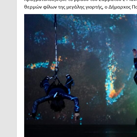
θερμών φίλων της μεγάλης γιορτής, ο Δήμαρχος Π