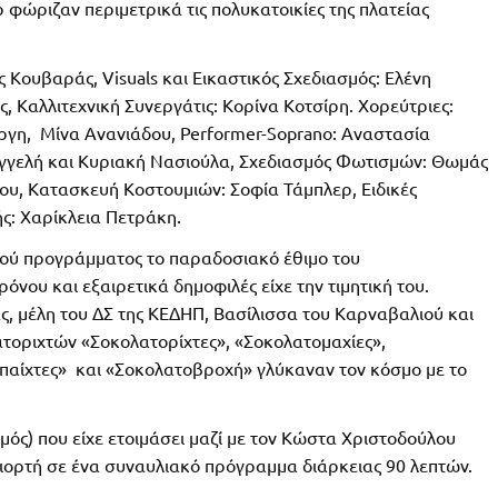
ρ φώριζαν περιμετρικά τις πολυκατοικίες της πλατείας
.
 Κουβαράς, Visuals και Εικαστικός Σχεδιασμός: Ελένη
Καλλιτεχνική Συνεργάτις: Κορίνα Κοτσίρη. Χορεύτριες:
ργη, Μίνα Ανανιάδου, Performer-Soprano: Αναστασία
γγελή και Κυριακή Νασιούλα, Σχεδιασμός Φωτισμών: Θωμάς
υ, Κατασκευή Κοστουμιών: Σοφία Τάμπλερ, Ειδικές
: Χαρίκλεια Πετράκη.
κού προγράμματος το παραδοσιακό έθιμο του
νου και εξαιρετικά δημοφιλές είχε την τιμητική του.
, μέλη του ΔΣ της ΚΕΔΗΠ, Βασίλισσα του Καρναβαλιού και
τοριχτών «Σοκολατορίχτες», «Σοκολατομαχίες»,
παίχτες» και «Σοκολατοβροχή» γλύκαναν τον κόσμο με το
ός) που είχε ετοιμάσει μαζί με τον Κώστα Χριστοδούλου
ιορτή σε ένα συναυλιακό πρόγραμμα διάρκειας 90 λεπτών.