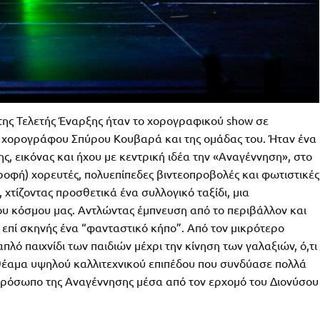
της Τελετής Έναρξης ήταν το χορογραφικού show σε
ς χορογράφου Σπύρου Κουβαρά και της ομάδας του. Ήταν ένα
, εικόνας και ήχου με κεντρική ιδέα την «Αναγέννηση», στο
 οροφή) χορευτές, πολυεπίπεδες βιντεοπροβολές και φωτιστικές
χτίζοντας προσθετικά ένα συλλογικό ταξίδι, μια
του κόσμου μας. Αντλώντας έμπνευση από το περιβάλλον και
 επί σκηνής ένα “φανταστικό κήπο”. Από τον μικρότερο
λό παιχνίδι των παιδιών μέχρι την κίνηση των γαλαξιών, ό,τι
 θέαμα υψηλού καλλιτεχνικού επιπέδου που συνδύασε πολλά
 πρόσωπο της Αναγέννησης μέσα από τον ερχομό του Διονύσου