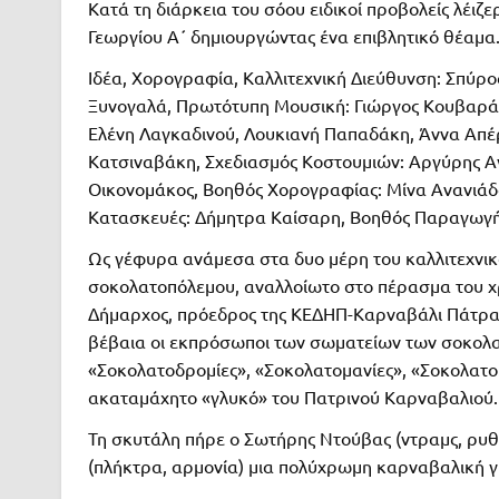
Κατά τη διάρκεια του σόου ειδικοί προβολείς λέιζε
Γεωργίου Α΄ δημιουργώντας ένα επιβλητικό θέαμα
Ιδέα, Χορογραφία, Καλλιτεχνική Διεύθυνση: Σπύρος
Ξυνογαλά, Πρωτότυπη Μουσική: Γιώργος Κουβαράς, 
Ελένη Λαγκαδινού, Λουκιανή Παπαδάκη, Άννα Απέ
Κατσιναβάκη, Σχεδιασμός Κοστουμιών: Αργύρης Α
Οικονομάκος, Βοηθός Χορογραφίας: Μίνα Ανανιάδο
Κατασκευές: Δήμητρα Καίσαρη, Βοηθός Παραγωγής
Ως γέφυρα ανάμεσα στα δυο μέρη του καλλιτεχνι
σοκολατοπόλεμου, αναλλοίωτο στο πέρασμα του χρό
Δήμαρχος, πρόεδρος της ΚΕΔΗΠ-Καρναβάλι Πάτρας
βέβαια οι εκπρόσωποι των σωματείων των σοκολα
«Σοκολατοδρομίες», «Σοκολατομανίες», «Σοκολατο
ακαταμάχητο «γλυκό» του Πατρινού Καρναβαλιού.
Τη σκυτάλη πήρε ο Σωτήρης Ντούβας (ντραμς, ρυθμ
(πλήκτρα, αρμονία) μια πολύχρωμη καρναβαλική γ