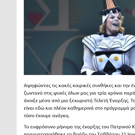
Αψηφώντας τις κακές καιρικές συνθήκες και την έ
ζωντανό στις ψυχές όλων μας για τρία χρόνια παρά
άνοιξε μέσα από μια ξεχωριστή Τελετή Έναρξης. Τ
είναι εδώ και πλέον καθημερινά στο πρόγραμμά μας
τόσο έχουμε ανάγκη.
Το ευφρόσυνο μήνυμα της έναρξης του Πατρινού 
πραγματοποιήθηκε το βράδυ του Σαββάτου 21 Ιανο