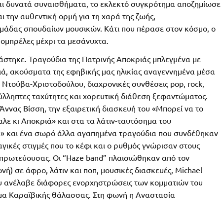
αι δυνατά συναισθήματα, το εκλεκτό συγκρότημα αποζημίωσε
ι την αυθεντική ορμή για τη χαρά της ζωής,
άδας σπουδαίων μουσικών. Κάτι που πέρασε στον κόσμο, ο
ομπρέλες μέχρι τα μεσάνυχτα.
ιάστηκε. Τραγούδια της Πατρινής Αποκριάς μπλεγμένα με
ά, ακούσματα της εφηβικής μας ηλικίας αναγεννημένα μέσα
 Ντούβα-Χριστοδούλου, διαχρονικές συνθέσεις pop, rock,
 ασύλληπτες ταχύτητες και χορευτική διάθεση ξεφαντώματος.
Άννας Βίσση, την εξαιρετική διασκευή του «Μπορεί να το
αλε κι Αποκριά» και στα τα λάτιν-ταυτόσημα του
 και ένα σωρό άλλα αγαπημένα τραγούδια που συνδέθηκαν
αγικές στιγμές που το κέφι και ο ρυθμός γνώρισαν στους
 πρωτεύουσας. Οι “Haze band” πλαισιώθηκαν από τον
ή) σε άφρο, λάτιν και ποπ, μουσικές διασκευές, Michael
που ανέλαβε διάφορες ενορχηστρώσεις των κομματιών του
ωμα Καραϊβικής θάλασσας. Στη φωνή η Αναστασία