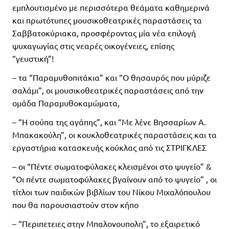
εμπλουτισμένο με περισσότερα θεάματα καθημερινά
και πρωτότυπες μουσικοθεατρικές παραστάσεις τα
Σαββατοκύριακα, προσφέροντας μία νέα επιλογή
ψυχαγωγίας στις νεαρές οικογένειες, επίσης
“γευστική”!
– τα “Παραμυθοπιτάκια” και “Ο θησαυρός που μύριζε
σαλάμι”, οι μουσικοθεατρικές παραστάσεις από την
ομάδα Παραμυθοκαμώματα,
– “Η σούπα της αγάπης”, και “Με λένε Βησσαρίων Α.
Μπακακούλη”, οι κουκλοθεατρικές παραστάσεις και τα
εργαστήρια κατασκευής κούκλας από τις ΣΤΡΙΓΚΛΕΣ
– οι “Πέντε σωματοφύλακες κλεισμένοι στο ψυγείο” &
“Οι πέντε σωματοφύλακες βγαίνουν από το ψυγείο” , οι
τίτλοι των παιδικών βιβλίων του Νίκου Μιχαλόπουλου
που θα παρουσιαστούν στον κήπο
– “Περιπετειες στην Μπαλονουπολη”, το εξαιρετικό