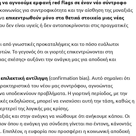
η να αγνοούμε εμφανή red flags σε έναν νέο σύντροφο
 κοινωνίας για συντροφικότητα και την αίσθηση της μοναξιάς
 να
επικεντρωθούν μόνο στα θετικά στοιχεία μιας νέας
υ δεν είναι υγιείς ή δεν ανταποκρίνονται στις πραγματικές
ται από γνωστικές προκαταλήψεις και το πόσο ευάλωτοι
τών. Το γεγονός ότι οι γιορτές επικεντρώνονται στη
ιας σχέσης» αυξάνει την ανάγκη μας για αποδοχή και
επιλεκτική αντίληψη
(confirmation bias). Αυτό σημαίνει ότι
αρακτηριστικά του νέου μας συντρόφου, αγνοώντας
α υποδεικνύουν προβλήματα. Η γιορτινή περίοδος, με την
νικές εκδηλώσεις, μπορεί να ενισχύσει αυτή την τάση, καθώς η
ρτερεί της λογικής μας κρίσης.
αξιάς και στην ανάγκη να νιώθουμε ότι ανήκουμε κάπου. Οι
ον όπου η ανάγκη για σύνδεση γίνεται πιο έντονη, κάνοντάς
. Επιπλέον, η ευφορία που προσφέρει η κοινωνική αποδοχή