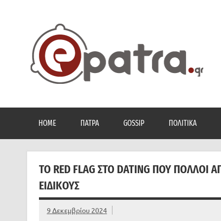
Skip
to
content
Το portal της Πάτρας. Πολιτικά, Gossip, φωτογραφίες
HOME
ΠΆΤΡΑ
GOSSIP
ΠΟΛΙΤΙΚΆ
ΤΟ RED FLAG ΣΤΟ DATING ΠΟΥ ΠΟΛΛΟΊ 
ΕΙΔΙΚΟΎΣ
9 Δεκεμβρίου 2024