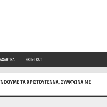
epatra.gr
, ρεπορτάζ, και πολλά άλλα που θέλεις να μάθεις!
ΑΘΛΗΤΙΚΆ
GOING OUT
ΑΓΝΟΟΎΜΕ ΤΑ ΧΡΙΣΤΟΎΓΕΝΝΑ, ΣΎΜΦΩΝΑ ΜΕ