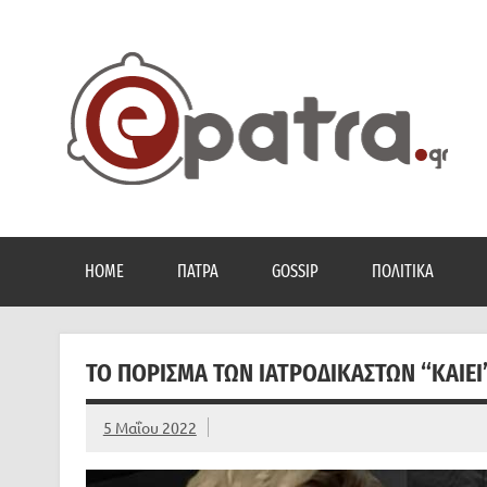
Skip
to
content
Το portal της Πάτρας. Πολιτικά, Gossip, φωτογραφίες
HOME
ΠΆΤΡΑ
GOSSIP
ΠΟΛΙΤΙΚΆ
ΤΟ ΠΌΡΙΣΜΑ ΤΩΝ ΙΑΤΡΟΔΙΚΑΣΤΏΝ “ΚΑΊΕΙ”
5 Μαΐου 2022