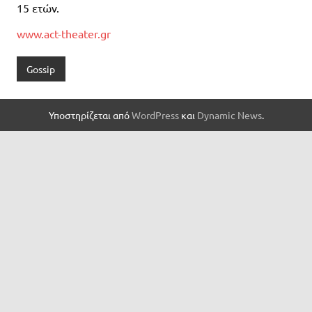
15 ετών.
www.act-theater.gr
Gossip
Υποστηρίζεται από
WordPress
και
Dynamic News
.