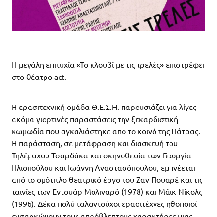
Η μεγάλη επιτυχία «Το κλουβί με τις τρελές» επιστρέφει
στο θέατρο act.
Η ερασιτεχνική ομάδα Θ.Ε.Σ.Η. παρουσιάζει για λίγες
ακόμα γιορτινές παραστάσεις την ξεκαρδιστική
κωμωδία που αγκαλιάστηκε απο το κοινό της Πάτρας.
Η παράσταση, σε μετάφραση και διασκευή του
Τηλέμαχου Τσαρδάκα και σκηνοθεσία των Γεωργία
Ηλιοπούλου και Ιωάννη Αναστασόπουλου, εμπνέεται
από το ομότιτλο θεατρικό έργο του Ζαν Πουαρέ και τις
ταινίες των Εντουάρ Μολιναρό (1978) και Μάικ Νίκολς
(1996). Δέκα πολύ ταλαντούχοι ερασιτέχνες ηθοποιοί
ενσαρκώνουν τους απρόβλεπτους χαρακτήρες μιας