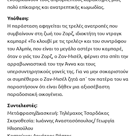
πολύ επίκαιρης και ανατρεπτικής κωμωδίας.
Υπόθεση:
Η παράσταση αφηγείται τις τρελές ανατροπές που
συμβαίνουν στη ζωή του Ζορζ, ιδιοκτήτη του ντραγκ
καμπαρέ «Το κλουβί με τις τρελές» και του συντρόφου
του Αλμπίν, που είναι το μεγάλο αστέρι του καμπαρέ,
όταν ο γιός του Ζορζ, ο Ζαν-Μισέλ, φέρνει στο σπίτι την
αρραβωνιαστικιά του την Άννα και τους
υπερσυντηρητικούς γονείς της. Για να μην σοκαριστούν
οι συμπέθεροι ο Ζαν-Μισέλ ζητά απ΄ τον πατέρα του να
παραστήσουν ότι είναι δήθεν μια αξιοσέβαστη
παραδοσιακή οικογένεια.
Συντελεστές:
Μετάφραση/Διασκευή: Τηλέμαχος Τσαρδάκας
Σκηνοθεσία: Ιωάννης Αναστασόπουλος/ Γεωργία
Ηλιοπούλου
Κοστούμια: Δημήτρης Ράπτης