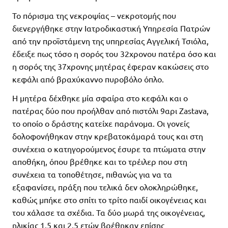
Το πόρισμα της νεκροψίας – νεκροτομής που
διενεργήθηκε στην Ιατροδικαστική Υπηρεσία Πατρών
από την προϊστάμενη της υπηρεσίας Αγγελική Τσιόλα,
έδειξε πως τόσο η σορός του 32χρονου πατέρα όσο και
η σορός της 37χρονης μητέρας έφεραν κακώσεις στο
κεφάλι από βραχύκαννο πυροβόλο όπλο.
Η μητέρα δέχθηκε μία σφαίρα στο κεφάλι και ο
πατέρας δύο που προήλθαν από πιστόλι 9αρι Zastava,
το οποίο ο δράστης κατείχε παράνομα. Οι γονείς
δολοφονήθηκαν στην κρεβατοκάμαρά τους και στη
συνέχεια ο κατηγορούμενος έσυρε τα πτώματα στην
αποθήκη, όπου βρέθηκε και το τρέιλερ που στη
συνέχεια τα τοποθέτησε, πιθανώς για να τα
εξαφανίσει, πράξη που τελικά δεν ολοκληρώθηκε,
καθώς μπήκε στο σπίτι το τρίτο παιδί οικογένειας και
του χάλασε τα σχέδια. Τα δύο μωρά της οικογένειας,
ηλικίας 1,5 και 2,5 ετών βρέθηκαν επίσης