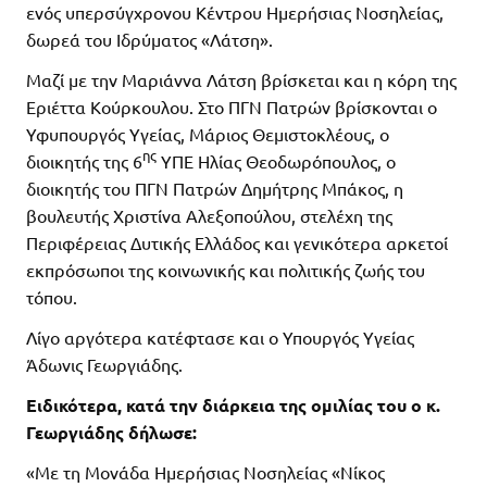
ενός υπερσύγχρονου Κέντρου Ηµερήσιας Νοσηλείας,
δωρεά του Ιδρύµατος «Λάτση».
Μαζί με την Μαριάννα Λάτση βρίσκεται και η κόρη της
Εριέττα Κούρκουλου. Στο ΠΓΝ Πατρών βρίσκονται ο
Υφυπουργός Υγείας, Μάριος Θεμιστοκλέους, ο
ης
διοικητής της 6
ΥΠΕ Ηλίας Θεοδωρόπουλος, ο
διοικητής του ΠΓΝ Πατρών Δημήτρης Μπάκος, η
βουλευτής Χριστίνα Αλεξοπούλου, στελέχη της
Περιφέρειας Δυτικής Ελλάδος και γενικότερα αρκετοί
εκπρόσωποι της κοινωνικής και πολιτικής ζωής του
τόπου.
Λίγο αργότερα κατέφτασε και ο Υπουργός Υγείας
Άδωνις Γεωργιάδης.
Ειδικότερα, κατά την διάρκεια της ομιλίας του ο κ.
Γεωργιάδης δήλωσε:
«Με τη Μονάδα Ημερήσιας Νοσηλείας «Νίκος