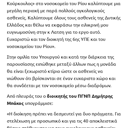
Κούρκουλος» στο νοσοκομείο του Ρίου καλύπτουμε μια
μεγάλη περιοχή με παρά πολλούς ογκολογικούς
ασθενείς. Καλύπτουμε όλους τους ασθενείς της Δυτικής
Ελλάδος και θέλω να εκφράσω την ειλικρινή μου
ευγνωμοσύνη στην κ Λατση για το εργο αυτό.
Ευχαριστώ και τον διοικητή της 6ης ΥΠΕ και του
νοσοκομείου του Ρίου».
Στην ομιλία του Υπουργού και κατά την διάρκεια της
παρουσίασης ειπώθηκε μεταξύ άλλων πως η μονάδα
θα είναι ξεχωριστό κτίριο ώστε οι ασθενείς να
νιώθουν ότι βρίσκονται σε έναν ευχαριστο χώρο και
θα συνδέεται με τον νοσοκομείο μέσω διαδρόμων.
Από πλευράς του ο
διοικητής του ΠΓΝΠ Δημήτρης
Μπάκος
υπογράμμισε:
«Η διοίκηση πρέπει να δεσμευτεί για δυο πράγματα. Για
στελέχωση με προσωπικό και για τις 40 αποκλειστικά
θέσεις στάθμευσης για τους ογκολογικους ασθενείς».