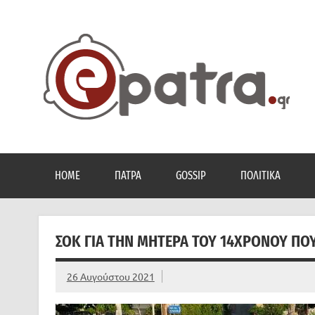
Skip
to
content
Το portal της Πάτρας. Πολιτικά, Gossip, φωτογραφίες
HOME
ΠΆΤΡΑ
GOSSIP
ΠΟΛΙΤΙΚΆ
ΣΟΚ ΓΙΑ ΤΗΝ ΜΗΤΈΡΑ ΤΟΥ 14ΧΡΟΝΟΥ ΠΟ
26 Αυγούστου 2021