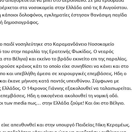
ινοέρχεται στα νοσοκομεία στην Ελλάδα από τις 8 Αυγούστου.
ή κάποιοι δολοφόνοι, εγκληματίες έστησαν θανάσιμη παγίδα
στή δημοσιογράφος.
 το παιδί νοσηλεύτηκε στο Καραμανδάνειο Νοσοκομείο
ό του στην παραλία της Ερατεινής Φωκίδας. Ο νεαρός
α στο Βέλγιο) και εκείνο το βράδυ εκινείτο επι της παραλίας.
ούσε κράνος κάτι το οποίο είχε συνηθίσει να κάνει και στο
πο και υπεβλήθη άμεσα σε χειρουργικές επεμβάσεις. Ηδη ο
 και έκανε μήνυση κατά παντός υπευθύνου. Σύμφωνα με
 Ελλάδος. Ο 14χρονος Γιάννης εξακολουθεί να ταλαιπωρείται.
επεμβάσεις. Ηδη η οικογένεια ακολουθεί τη νομική οδό.
ι των media πως… στην Ελλάδα ζούμε! Και όχι στο Βέλγιο.
 είχε απευθυνθεί και στην υπουργό Παιδείας Νίκη Κεραμέως.
οι ποδηλάτες: «Δεν είναι η ώρα να αναζητήσω ευθύνες για