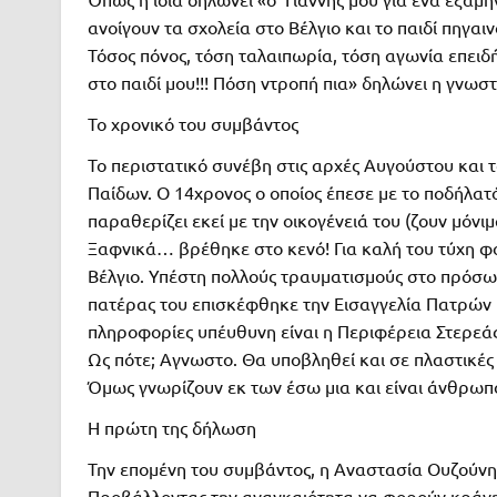
ανοίγουν τα σχολεία στο Βέλγιο και το παιδί πηγα
Τόσος πόνος, τόση ταλαιπωρία, τόση αγωνία επειδ
στο παιδί μου!!! Πόση ντροπή πια» δηλώνει η γνω
To χρονικό του συμβάντος
Το περιστατικό συνέβη στις αρχές Αυγούστου και
Παίδων. Ο 14χρονος ο οποίος έπεσε με το ποδήλατ
παραθερίζει εκεί με την οικογένειά του (ζουν μόνιμ
Ξαφνικά… βρέθηκε στο κενό! Για καλή του τύχη φορ
Βέλγιο. Υπέστη πολλούς τραυματισμούς στο πρόσω
πατέρας του επισκέφθηκε την Εισαγγελία Πατρών
πληροφορίες υπέυθυνη είναι η Περιφέρεια Στερεάς
Ως πότε; Αγνωστο. Θα υποβληθεί και σε πλαστικές 
Όμως γνωρίζουν εκ των έσω μια και είναι άνθρωπο
Η πρώτη της δήλωση
Την επομένη του συμβάντος, η Αναστασία Ουζούνη
Προβάλλοντας την αναγκαιότητα να φορούν κράνη 