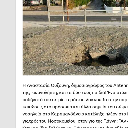
Η Αναστασία Ουζούνη, δημοσιογράφος του Antenna,
της, εικονολήπτη, και τα δύο τους παιδιά! Ένα ατύ
ποδήλατό του σε μία τεράστια λακκούβα στην παρ
κακώσεις στο πρόσωπο και άλλα σημεία του σώματ
νοσηλεία στο Καραμανδάνειο κατέληξε πλέον στο Ρ
γιατρός του Νοσοκομείου, στον γιο της Γιάννη: “Α
Όπως η ίδια δηλώνει «ο Γιάννης μου για ένα εξάμ