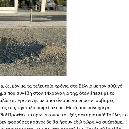
 ζει μόνιμα τα τελευταία χρόνια στο Βέλγιο με τον σύζυγό
χημα που συνέβη στον 14χρονο γιο της, όταν έπεσε με το
αλία της Ερατεινής με αποτέλεσμα να υποστεί σοβαρές
ός του, την ταλαιπωρεί ακόμη. Μετά από πολυήμερη
ίο! Προχθές το πρωί άκουσε το εξής σοκαριστικό! Το έλεγε ο
ν δεν φορούσες κράνος δε θα ήσουν εδώ τώρα να συζητάμε..’!
ηνο απαγορεύεται να μπει στο αεροπλάνο. Σε μία εβδομάδα