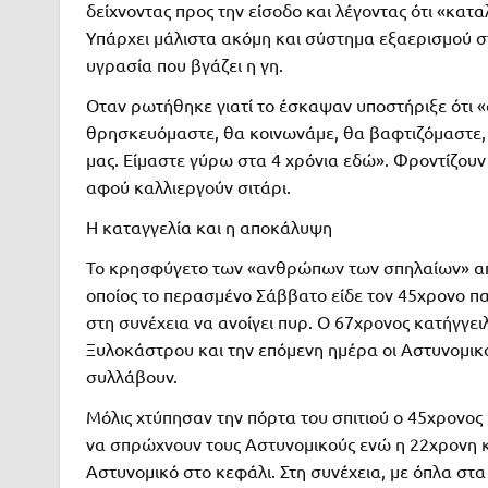
δείχνοντας προς την είσοδο και λέγοντας ότι «κατα
Υπάρχει μάλιστα ακόμη και σύστημα εξαερισμού στη
υγρασία που βγάζει η γη.
Οταν ρωτήθηκε γιατί το έσκαψαν υποστήριξε ότι «
θρησκευόμαστε, θα κοινωνάμε, θα βαφτιζόμαστε, 
μας. Είμαστε γύρω στα 4 χρόνια εδώ». Φροντίζουν μό
αφού καλλιεργούν σιτάρι.
Η καταγγελία και η αποκάλυψη
Το κρησφύγετο των «ανθρώπων των σπηλαίων» απ
οποίος το περασμένο Σάββατο είδε τον 45χρονο πατ
στη συνέχεια να ανοίγει πυρ. Ο 67χρονος κατήγγε
Ξυλοκάστρου και την επόμενη ημέρα οι Αστυνομικ
συλλάβουν.
Μόλις χτύπησαν την πόρτα του σπιτιού ο 45χρονος μ
να σπρώχνουν τους Αστυνομικούς ενώ η 22χρονη κ
Αστυνομικό στο κεφάλι. Στη συνέχεια, με όπλα στ