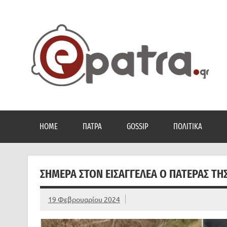
Skip
to
content
Το portal της Πάτρας. Πολιτικά, Gossip, φωτογραφίες
HOME
ΠΆΤΡΑ
GOSSIP
ΠΟΛΙΤΙΚΆ
ΣΉΜΕΡΑ ΣΤΟΝ ΕΙΣΑΓΓΕΛΈΑ Ο ΠΑΤΈΡΑΣ ΤΗ
19 Φεβρουαρίου 2024