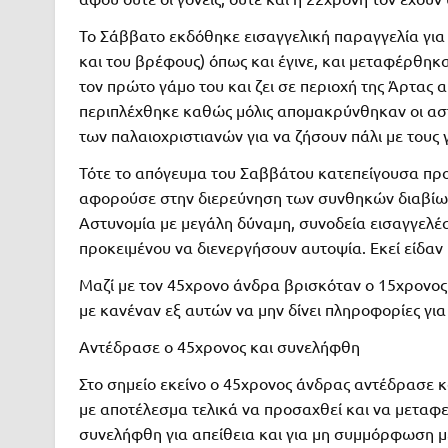
Το Σάββατο εκδόθηκε εισαγγελική παραγγελία για
και του βρέφους) όπως και έγινε, και μεταφέρθηκα
τον πρώτο γάμο του και ζει σε περιοχή της Άρτα
περιπλέχθηκε καθώς μόλις απομακρύνθηκαν οι αστ
των παλαιοχριστιανών για να ζήσουν πάλι με τους γο
Τότε το απόγευμα του Σαββάτου κατεπείγουσα πρ
αφορούσε στην διερεύνηση των συνθηκών διαβίωσης
Αστυνομία με μεγάλη δύναμη, συνοδεία εισαγγελέ
προκειμένου να διενεργήσουν αυτοψία. Εκεί είδαν 
Μαζί με τον 45χρονο άνδρα βρισκόταν ο 15χρονος 
με κανέναν εξ αυτών να μην δίνει πληροφορίες για 
Αντέδρασε ο 45χρονος και συνελήφθη
Στο σημείο εκείνο ο 45χρονος άνδρας αντέδρασε κ
με αποτέλεσμα τελικά να προσαχθεί και να μεταφε
συνελήφθη για απείθεια και για μη συμμόρφωση 