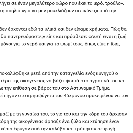
λήγει σε έναν μεγαλύτερο χώρο που έχει το ιερό, τρούλο».
 σπηλιά «για να μην μουχλιάζουν οι εικόνες» από την
δεν έρχονται εδώ τα υλικά και δεν είχαμε χρήματα. Πώς θα
θα παντρευόμαστε;» είπε και πρόσθεσε: «Αυτή είναι η ζωή
νοι για το νερό και για το ψωμί τους, όπως είπε η ίδια,
οκαλύφθηκε μετά από την καταγγελία ενός κυνηγού ο
έρα της οικογένειας να βάζει φωτιά στο αγροτικό του και
ιλε την επίθεση σε βάρος του στο Αστυνομικό Τμήμα
οί πήγαν στο κρησφύγετο του 45χρονου προκειμένου να τον
αζί με τη γυναίκα του, το γιο του και την κόρη του άρχισαν
όρη της οικογένειας άρπαξε ένα ξύλο και χτύπησε έναν
α χέρια έφυγαν από την καλύβα και τράπηκαν σε φυγή