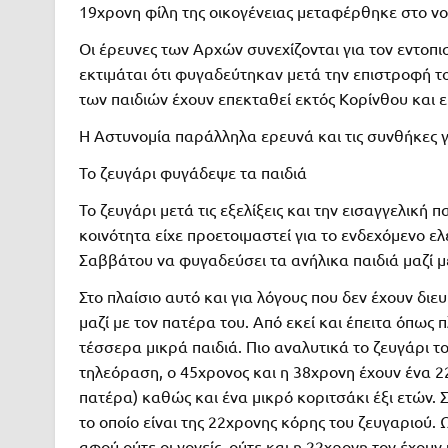
19χρονη φίλη της οικογένειας μεταφέρθηκε στο ν
Οι έρευνες των Αρχών συνεχίζονται για τον εντοπι
εκτιμάται ότι φυγαδεύτηκαν μετά την επιστροφή το
των παιδιών έχουν επεκταθεί εκτός Κορίνθου και 
Η Αστυνομία παράλληλα ερευνά και τις συνθήκες γ
Το ζευγάρι φυγάδεψε τα παιδιά
Το ζευγάρι μετά τις εξελίξεις και την εισαγγελικ
κοινότητα είχε προετοιμαστεί για το ενδεχόμενο ε
Σαββάτου να φυγαδεύσει τα ανήλικα παιδιά μαζί με 
Στο πλαίσιο αυτό και για λόγους που δεν έχουν διε
μαζί με τον πατέρα του. Από εκεί και έπειτα όπως 
τέσσερα μικρά παιδιά. Πιο αναλυτικά το ζευγάρι το
τηλεόραση, ο 45χρονος και η 38χρονη έχουν ένα 22
πατέρα) καθώς και ένα μικρό κοριτσάκι έξι ετών. 
το οποίο είναι της 22χρονης κόρης του ζευγαριού.
αφού ούτε οι γονείς, ούτε και η 22χρονη τον έχουν 