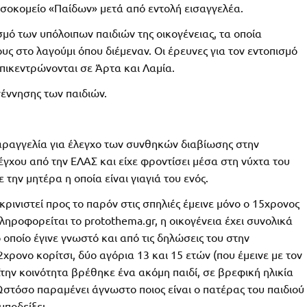
οσοκομείο «Παίδων» μετά από εντολή εισαγγελέα.
σμό των υπόλοιπων παιδιών της οικογένειας, τα οποία
υς στο λαγούμι όπου διέμεναν. Οι έρευνες για τον εντοπισμό
επικεντρώνονται σε Άρτα και Λαμία.
έννησης των παιδιών.
ή παραγγελία για έλεγχο των συνθηκών διαβίωσης στην
λέγχου από την ΕΛΑΣ και είχε φροντίσει μέσα στη νύχτα του
την μητέρα η οποία είναι γιαγιά του ενός.
υκρινιστεί προς το παρόν στις σπηλιές έμεινε μόνο ο 15χρονος
πληροφορείται το protothema.gr, η οικογένεια έχει συνολικά
 οποίο έγινε γνωστό και από τις δηλώσεις του στην
χρονο κορίτσι, δύο αγόρια 13 και 15 ετών (που έμεινε με τον
Στην κοινότητα βρέθηκε ένα ακόμη παιδί, σε βρεφική ηλικία
 Ωστόσο παραμένει άγνωστο ποιος είναι ο πατέρας του παιδιού
υποδείξει.