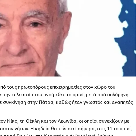
από τους πρωτοπόρους επιχειρηµατίες στον χώρο του
 την τελευταία του πνοή χθες το πρωί, µετά από πολύµηνη
ε συγκίνηση στην Πάτρα, καθώς ήταν γνωστός και αγαπητός
ον Νίκο, τη Θέκλη και τον Λεωνίδα, οι οποίοι συνεχίζουν µε
αυτοκινήτων. Η κηδεία θα τελεστεί σήµερα, στις 11 το πρωί,
η ταφή θα γίνει στο Κοιµητήριο Αγίου Μηνά Λεύκας