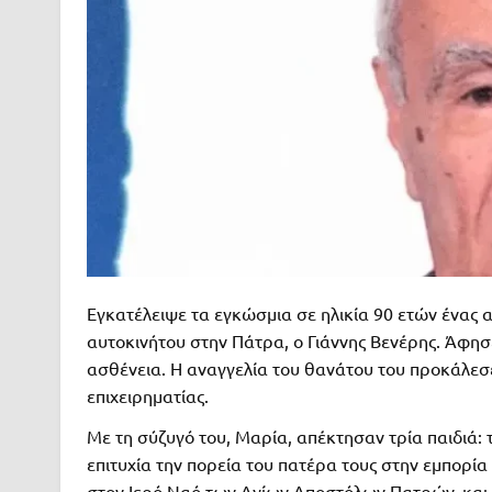
Εγκατέλειψε τα εγκώσµια σε ηλικία 90 ετών ένας 
αυτοκινήτου στην Πάτρα, ο Γιάννης Βενέρης. Άφησε
ασθένεια. Η αναγγελία του θανάτου του προκάλεσ
επιχειρηµατίας.
Με τη σύζυγό του, Μαρία, απέκτησαν τρία παιδιά: τ
επιτυχία την πορεία του πατέρα τους στην εµπορία 
στον Ιερό Ναό των Αγίων Αποστόλων Πατρών, και 