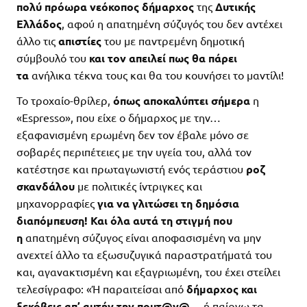
πολύ πρόωρα νεόκοπος
δήμαρχος
της
Δυτικής
Ελλάδος
, αφού η απατημένη σύζυγός του δεν αντέχει
άλλο τις
απιστίες
του με παντρεμένη δημοτική
σύμβουλό του
και τον απειλεί πως θα πάρει
τα
ανήλικα τέκνα τους και θα του κουνήσει το μαντίλι!
Το τροχαίο-θρίλερ,
όπως αποκαλύπτει σήμερα
η
«Espresso», που είχε ο δήμαρχος με την…
εξαφανισμένη ερωμένη δεν τον έβαλε μόνο σε
σοβαρές περιπέτειες με την υγεία του, αλλά τον
κατέστησε και πρωταγωνιστή ενός τεράστιου
ροζ
σκανδάλου
με πολιτικές ίντριγκες και
μηχανορραφίες
για να γλιτώσει τη δημόσια
διαπόμπευση! Και όλα αυτά τη στιγμή που
η
απατημένη σύζυγος είναι αποφασισμένη να μην
ανεχτεί άλλο τα εξωσυζυγικά παραστρατήματά του
και, αγανακτισμένη και εξαγριωμένη, του έχει στείλει
τελεσίγραφο: «Ή παραιτείσαι από
δήμαρχος και
ξεκόβεις απ’ αυτήν την πουτ@ν@
… ή παίρνω τα