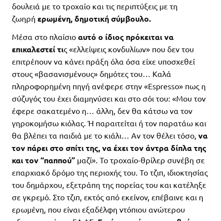
δουλειά με το τροχαίο και τις περιπτύξεις με τη
ζωηρή
ερωμένη, δημοτική σύμβουλο.
Μέσα στο πλαίσιο
αυτό ο ίδιος πρόκειται να
επικαλεστεί τι
ς «ελλείψεις κονδυλίων» που δεν του
επιτρέπουν να κάνει πράξη όλα όσα είχε υποσχεθεί
στους «βασανισμένους» δημότες του… Καλά
πληροφορημένη πηγή ανέφερε στην «Espresso» πως η
σύζυγός του έχει διαμηνύσει και στο σόι του: «Μου τον
έφερε σακατεμένο η… άλλη, δεν θα κάτσω να τον
γηροκομήσω κιόλας. Ή παραιτείται ή τον παρατάω και
θα βλέπει τα παιδιά με το κιάλι… Αν τον θέλει τόσο,
να
τον πάρει στο σπίτι της, να έχει τον άντρα δίπλα της
και τον “παππού”
μαζί». Το τροχαίο-θρίλερ συνέβη σε
επαρχιακό δρόμο της περιοχής του. Το τζιπ, ιδιοκτησίας
του δημάρχου, εξετράπη της πορείας του και κατέληξε
σε γκρεμό. Στο τζιπ, εκτός από εκείνον, επέβαινε και η
ερωμένη, που είναι εξαδέλφη ντόπιου ανώτερου