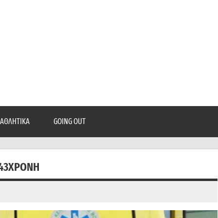
epatra.gr
, ρεπορτάζ, και πολλά άλλα που θέλεις να μάθεις!
ΑΘΛΗΤΙΚΆ
GOING OUT
 43ΧΡΟΝΗ