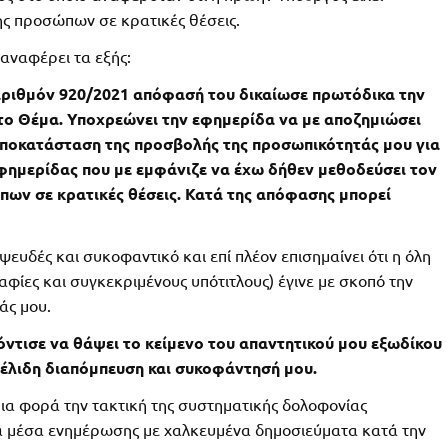
ης προσώπων σε κρατικές θέσεις.
αναφέρει τα εξής:
αριθμόν 920/2021 απόφασή του δικαίωσε πρωτόδικα την
το Θέμα. Υποχρεώνει την εφημερίδα να με αποζημιώσει
 αποκατάσταση της προσβολής της προσωπικότητάς μου για
φημερίδας που με εμφάνιζε να έχω δήθεν μεθοδεύσει τον
ων σε κρατικές θέσεις. Κατά της απόφασης μπορεί
 ψευδές και συκοφαντικό και επί πλέον επισημαίνει ότι η όλη
ίες και συγκεκριμένους υπότιτλους) έγινε με σκοπό την
άς μου.
ντισε να θάψει το κείμενο του απαντητικού μου εξωδίκου
σέλιδη διαπόμπευση και συκοφάντησή μου.
ια φορά την τακτική της συστηματικής δολοφονίας
 μέσα ενημέρωσης με χαλκευμένα δημοσιεύματα κατά την