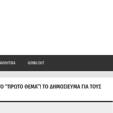
epatra.gr
, ρεπορτάζ, και πολλά άλλα που θέλεις να μάθεις!
ΑΘΛΗΤΙΚΆ
GOING OUT
Ο “ΠΡΏΤΟ ΘΈΜΑ”! ΤΟ ΔΗΜΟΣΊΕΥΜΑ ΓΙΑ ΤΟΥΣ