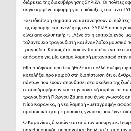
διάρκεια της διακυβέρνησης ΣΥΡΙΖΑ. Οι πολίτες ο
συγκεκριμένη αφορμή για επιδιώξεις του αντι-ΣΥ
Έχει ιδιαίτερη σημασία να κατανοήσουν οι πολίτε
της σφοδρής και ανελέητης αντι-ΣΥΡΙΖΑ προπαγάν
είναι αποκαλυπτική: «…Λένε ότι η επιτυχία ενός 
ταλαντούχο τραγουδιστή και έναν λαϊκό μουσικό πο
τραγούδια. Κάπως έτσι λοιπόν θα πρέπει να σκέφ
απόφαση για μία ακόμα λαμπρή μεταγραφή στην κε
Μία απόφαση που δεν ήθελε και πολλή σκέψη αφού
καταλήξει προ καιρού στη διαπίστωση ότι οι άνθρω
πάντων που έχουν σπουδάσει στο σχολείο της ζωής
σταδιοδρομήσουν και στην πολιτική κυρίως σε συμ
τραγουδιστή Γιώργου Ζάμπα που έγινε γνωστός από
Νίκο Καρανίκα, η νέα λαμπρή «μεταγραφή» αφορά
προσωπικότητα με μουσικές γνώσεις που έγινε διά
Ο Καρανίκας δικαιώνεται από τον υπουργό κ. Γεωρ
πρωθυπουργός, υπουργοί και βουλευτές- από την