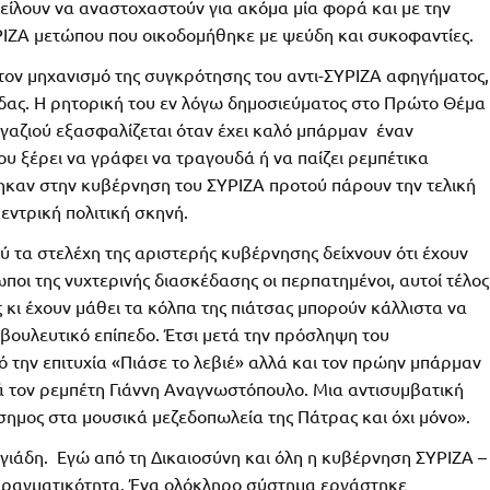
φείλουν να αναστοχαστούν για ακόμα μία φορά και με την
ΡΙΖΑ μετώπου που οικοδομήθηκε με ψεύδη και συκοφαντίες.
ς τον μηχανισμό της συγκρότησης του αντι-ΣΥΡΙΖΑ αφηγήματος,
δας. Η ρητορική του εν λόγω δημοσιεύματος στο Πρώτο Θέμα
μαγαζιού εξασφαλίζεται όταν έχει καλό μπάρμαν έναν
υ ξέρει να γράφει να τραγουδά ή να παίζει ρεμπέτικα
τηκαν στην κυβέρνηση του ΣΥΡΙΖΑ προτού πάρουν την τελική
ντρική πολιτική σκηνή.
 τα στελέχη της αριστερής κυβέρνησης δείχνουν ότι έχουν
ποι της νυχτερινής διασκέδασης οι περπατημένοι, αυτοί τέλος
 κι έχουν μάθει τα κόλπα της πιάτσας μπορούν κάλλιστα να
βουλευτικό επίπεδο. Έτσι μετά την πρόσληψη του
 την επιτυχία «Πιάσε το λεβιέ» αλλά και τον πρώην μπάρμαν
 τον ρεμπέτη Γιάννη Αναγνωστόπουλο. Μια αντισυμβατική
σημος στα μουσικά μεζεδοπωλεία της Πάτρας και όχι μόνο».
γιάδη. Εγώ από τη Δικαιοσύνη και όλη η κυβέρνηση ΣΥΡΙΖΑ –
 πραγματικότητα. Ένα ολόκληρο σύστημα εργάστηκε