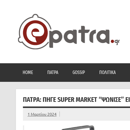
Skip
to
content
Το portal της Πάτρας. Πολιτικά, Gossip, φωτογραφίες
HOME
ΠΆΤΡΑ
GOSSIP
ΠΟΛΙΤΙΚΆ
ΠΑΤΡΑ: ΠΉΓΕ SUPER MARKET “ΨΏΝΙΣΕ” Ε
1 Μαρτίου 2024