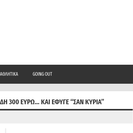
epatra.gr
, ρεπορτάζ, και πολλά άλλα που θέλεις να μάθεις!
ΑΘΛΗΤΙΚΆ
GOING OUT
ΊΔΗ 300 ΕΥΡΏ… ΚΑΙ ΈΦΥΓΕ “ΣΑΝ ΚΥΡΊΑ”