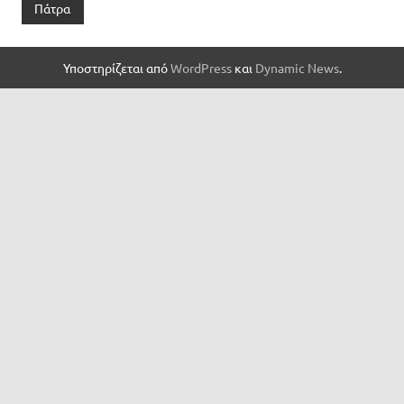
Πάτρα
Υποστηρίζεται από
WordPress
και
Dynamic News
.