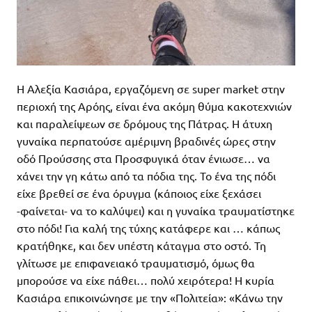
H Αλεξία Κασιάρα, εργαζόμενη σε super market στην
περιοχή της Αρόης, είναι ένα ακόμη θύμα κακοτεχνιών
και παραλείψεων σε δρόμους της Πάτρας. Η άτυχη
γυναίκα περπατούσε αμέριμνη βραδινές ώρες στην
οδό Προύσσης στα Προσφυγικά όταν ένιωσε… να
χάνει την γη κάτω από τα πόδια της. Το ένα της πόδι
είχε βρεθεί σε ένα όρυγμα (κάποιος είχε ξεχάσει
-φαίνεται- να το καλύψει) και η γυναίκα τραυματίστηκε
στο πόδι! Για καλή της τύχης κατάφερε και … κάπως
κρατήθηκε, και δεν υπέστη κάταγμα στο οστό. Τη
γλίτωσε με επιφανειακό τραυματισμό, όμως θα
μπορούσε να είχε πάθει… πολύ χειρότερα! Η κυρία
Κασιάρα επικοινώνησε με την «Πολιτεία»: «Κάνω την