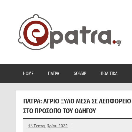
Skip
to
content
Το portal της Πάτρας. Πολιτικά, Gossip, φωτογραφίες
HOME
ΠΆΤΡΑ
GOSSIP
ΠΟΛΙΤΙΚΆ
ΠΑΤΡΑ: ΑΓΡΙΟ ΞΎΛΟ ΜΈΣΑ ΣΕ ΛΕΩΦΟΡΕΊΟ
ΣΤΟ ΠΡΌΣΩΠΟ ΤΟΥ ΟΔΗΓΟΎ
16 Σεπτεμβρίου 2022