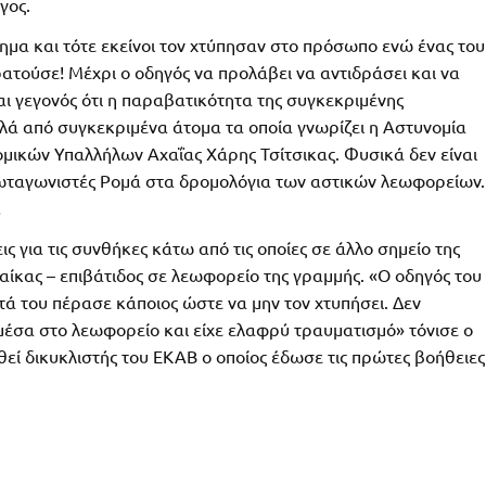
γος.
μα και τότε εκείνοι τον χτύπησαν στο πρόσωπο ενώ ένας του
ατούσε! Μέχρι ο οδηγός να προλάβει να αντιδράσει και να
ναι γεγονός ότι η παραβατικότητα της συγκεκριμένης
λλά από συγκεκριμένα άτομα τα οποία γνωρίζει η Αστυνομία
μικών Υπαλλήλων Αχαΐας Χάρης Τσίτσικας. Φυσικά δεν είναι
ωταγωνιστές Ρομά στα δρομολόγια των αστικών λεωφορείων.
!
ς για τις συνθήκες κάτω από τις οποίες σε άλλο σημείο της
αίκας – επιβάτιδος σε λεωφορείο της γραμμής. «Ο οδηγός του
 του πέρασε κάποιος ώστε να μην τον χτυπήσει. Δεν
 μέσα στο λεωφορείο και είχε ελαφρύ τραυματισμό» τόνισε ο
εθεί δικυκλιστής του ΕΚΑΒ ο οποίος έδωσε τις πρώτες βοήθειες