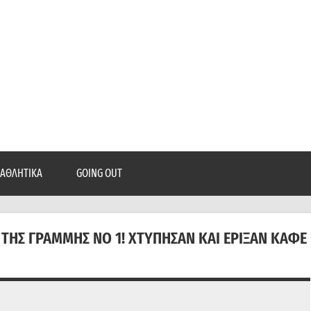
epatra.gr
, ρεπορτάζ, και πολλά άλλα που θέλεις να μάθεις!
ΑΘΛΗΤΙΚΆ
GOING OUT
 ΤΗΣ ΓΡΑΜΜΉΣ ΝΟ 1! ΧΤΎΠΗΣΑΝ ΚΑΙ ΈΡΙΞΑΝ ΚΑΦΈ