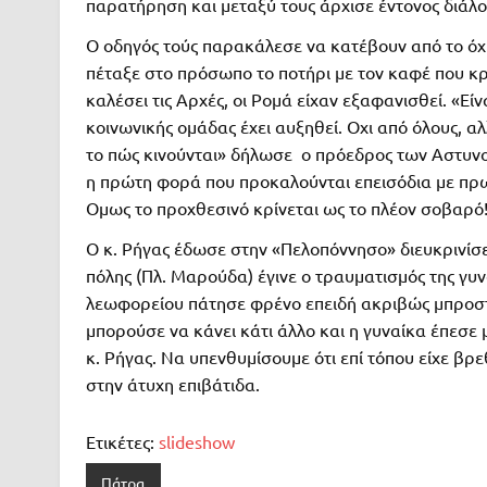
παρατήρηση και μεταξύ τους άρχισε έντονος διάλο
Ο οδηγός τούς παρακάλεσε να κατέβουν από το όχη
πέταξε στο πρόσωπο το ποτήρι με τον καφέ που κρ
καλέσει τις Αρχές, οι Ρομά είχαν εξαφανισθεί. «Εί
κοινωνικής ομάδας έχει αυξηθεί. Οχι από όλους, α
το πώς κινούνται» δήλωσε ο πρόεδρος των Αστυνο
η πρώτη φορά που προκαλούνται επεισόδια με πρ
Ομως το προχθεσινό κρίνεται ως το πλέον σοβαρό
Ο κ. Ρήγας έδωσε στην «Πελοπόννησο» διευκρινίσει
πόλης (Πλ. Μαρούδα) έγινε ο τραυματισμός της γυν
λεωφορείου πάτησε φρένο επειδή ακριβώς μπροστά
μπορούσε να κάνει κάτι άλλο και η γυναίκα έπεσε
κ. Ρήγας. Να υπενθυμίσουμε ότι επί τόπου είχε βρ
στην άτυχη επιβάτιδα.
Ετικέτες:
slideshow
Πάτρα