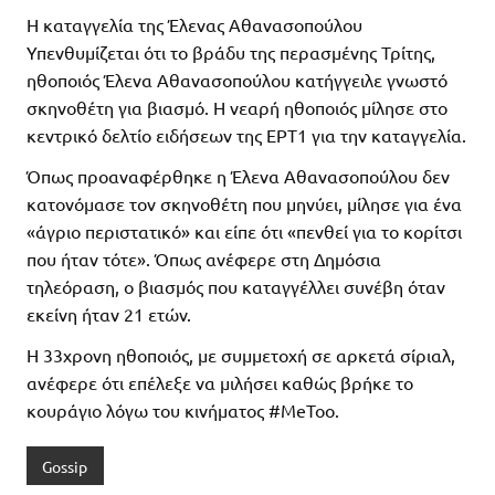
Η καταγγελία της Έλενας Αθανασοπούλου
Υπενθυμίζεται ότι το βράδυ της περασμένης Τρίτης,
ηθοποιός Έλενα Αθανασοπούλου κατήγγειλε γνωστό
σκηνοθέτη για βιασμό. Η νεαρή ηθοποιός μίλησε στο
κεντρικό δελτίο ειδήσεων της ΕΡΤ1 για την καταγγελία.
Όπως προαναφέρθηκε η Έλενα Αθανασοπούλου δεν
κατονόμασε τον σκηνοθέτη που μηνύει, μίλησε για ένα
«άγριο περιστατικό» και είπε ότι «πενθεί για το κορίτσι
που ήταν τότε». Όπως ανέφερε στη Δημόσια
τηλεόραση, ο βιασμός που καταγγέλλει συνέβη όταν
εκείνη ήταν 21 ετών.
Η 33χρονη ηθοποιός, με συμμετοχή σε αρκετά σίριαλ,
ανέφερε ότι επέλεξε να μιλήσει καθώς βρήκε το
κουράγιο λόγω του κινήματος #MeToo.
Gossip