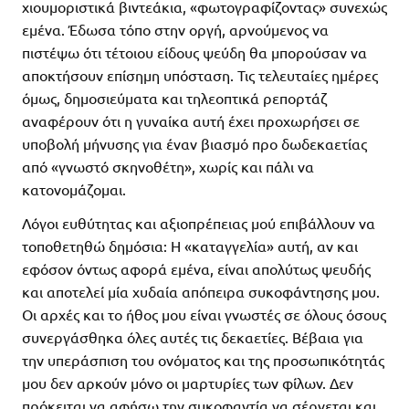
χιουμοριστικά βιντεάκια, «φωτογραφίζοντας» συνεχώς
εμένα. Έδωσα τόπο στην οργή, αρνούμενος να
πιστέψω ότι τέτοιου είδους ψεύδη θα μπορούσαν να
αποκτήσουν επίσημη υπόσταση. Τις τελευταίες ημέρες
όμως, δημοσιεύματα και τηλεοπτικά ρεπορτάζ
αναφέρουν ότι η γυναίκα αυτή έχει προχωρήσει σε
υποβολή μήνυσης για έναν βιασμό προ δωδεκαετίας
από «γνωστό σκηνοθέτη», χωρίς και πάλι να
κατονομάζομαι.
Λόγοι ευθύτητας και αξιοπρέπειας μού επιβάλλουν να
τοποθετηθώ δημόσια: Η «καταγγελία» αυτή, αν και
εφόσον όντως αφορά εμένα, είναι απολύτως ψευδής
και αποτελεί μία χυδαία απόπειρα συκοφάντησης μου.
Οι αρχές και το ήθος μου είναι γνωστές σε όλους όσους
συνεργάσθηκα όλες αυτές τις δεκαετίες. Βέβαια για
την υπεράσπιση του ονόματος και της προσωπικότητάς
μου δεν αρκούν μόνο οι μαρτυρίες των φίλων. Δεν
πρόκειται να αφήσω την συκοφαντία να σέρνεται και