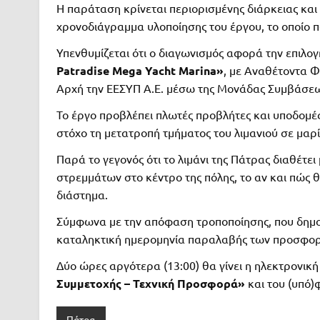
Η παράταση κρίνεται περιορισμένης διάρκειας και
χρονοδιάγραμμα υλοποίησης του έργου, το οποίο 
Υπενθυμίζεται ότι ο διαγωνισμός αφορά την επιλο
Patradise Mega Yacht Marina»
, με Αναθέτοντα Φ
Αρχή την ΕΕΣΥΠ Α.Ε. μέσω της Μονάδας Συμβάσεω
Το έργο προβλέπει πλωτές προβλήτες και υποδομές
στόχο τη μετατροπή τμήματος του λιμανιού σε μαρί
Παρά το γεγονός ότι το λιμάνι της Πάτρας διαθέτε
στρεμμάτων στο κέντρο της πόλης, το αν και πώς θ
διάστημα.
Σύμφωνα με την απόφαση τροποποίησης, που δημοσ
καταληκτική ημερομηνία παραλαβής των προσφορ
Δύο ώρες αργότερα (13:00) θα γίνει η ηλεκτρονι
Συμμετοχής – Τεχνική Προσφορά»
και του (υπό
Πάτρα