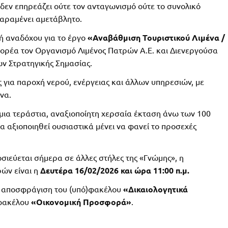
 δεν επηρεάζει ούτε τον ανταγωνισμό ούτε το συνολικό
παραμένει αμετάβλητο.
γή αναδόχου για το έργο
«Αναβάθμιση Τουριστικού Λιμένα /
ορέα τον Οργανισμό Λιμένος Πατρών Α.Ε. και Διενεργούσα
ν Στρατηγικής Σημασίας.
 για παροχή νερού, ενέργειας και άλλων υπηρεσιών, με
να.
ι μια τεράστια, αναξιοποίητη χερσαία έκταση άνω των 100
α αξιοποιηθεί ουσιαστικά μένει να φανεί το προσεχές
ιεύεται σήμερα σε άλλες στήλες της «Γνώμης», η
ών είναι η
Δευτέρα 16/02/2026 και ώρα 11:00 π.μ.
κή αποσφράγιση του (υπό)φακέλου
«Δικαιολογητικά
)φακέλου
«Οικονομική Προσφορά»
.