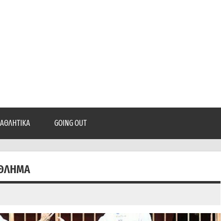
epatra.gr
, ρεπορτάζ, και πολλά άλλα που θέλεις να μάθεις!
ΑΘΛΗΤΙΚΆ
GOING OUT
ΆΘΛΗΜΑ