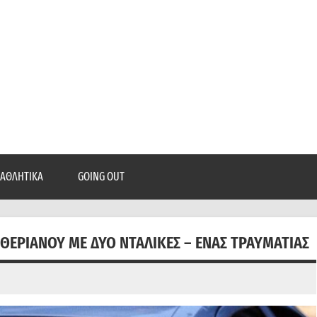
epatra.gr
, ρεπορτάζ, και πολλά άλλα που θέλεις να μάθεις!
ΑΘΛΗΤΙΚΆ
GOING OUT
ΘΕΡΙΑΝΟΎ ΜΕ ΔΎΟ ΝΤΑΛΊΚΕΣ – ΈΝΑΣ ΤΡΑΥΜΑΤΊΑΣ