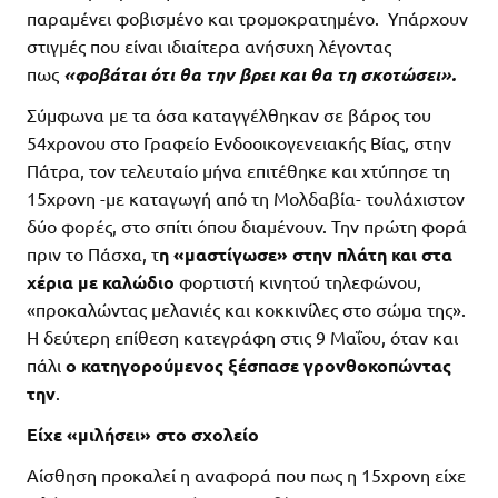
παραμένει φοβισμένο και τρομοκρατημένο. Υπάρχουν
στιγμές που είναι ιδιαίτερα ανήσυχη λέγοντας
πως
«φοβάται ότι θα την βρει και θα τη σκοτώσει».
Σύμφωνα με τα όσα καταγγέλθηκαν σε βάρος του
54χρονου στο Γραφείο Ενδοοικογενειακής Βίας, στην
Πάτρα, τον τελευταίο μήνα επιτέθηκε και χτύπησε τη
15χρονη -με καταγωγή από τη Μολδαβία- τουλάχιστον
δύο φορές, στο σπίτι όπου διαμένουν. Την πρώτη φορά
πριν το Πάσχα, τ
η «μαστίγωσε» στην πλάτη και στα
χέρια με καλώδιο
φορτιστή κινητού τηλεφώνου,
«προκαλώντας μελανιές και κοκκινίλες στο σώμα της».
Η δεύτερη επίθεση κατεγράφη στις 9 Μαΐου, όταν και
πάλι
ο κατηγορούμενος ξέσπασε γρονθοκοπώντας
την
.
Είχε «μιλήσει» στο σχολείο
Αίσθηση προκαλεί η αναφορά που πως η 15χρονη είχε