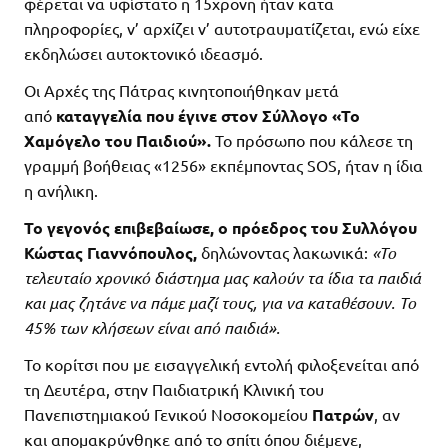
φέρεται να υφίστατο η 15χρονη ήταν κατα
πληροφορίες, ν’ αρχίζει ν’ αυτοτραυματίζεται, ενώ είχε
εκδηλώσει αυτοκτονικό ιδεασμό.
Οι Αρχές της Πάτρας κινητοποιήθηκαν μετά
από
καταγγελία που έγινε στον Σύλλογο «Το
Χαμόγελο του Παιδιού».
Το πρόσωπο που κάλεσε τη
γραμμή βοήθειας «1256» εκπέμποντας SOS, ήταν η ίδια
η ανήλικη.
Το γεγονός επιβεβαίωσε,
ο πρόεδρος του Συλλόγου
Κώστας Γιαννόπουλος,
δηλώνοντας λακωνικά:
«Το
τελευταίο χρονικό διάστημα μας καλούν τα ίδια τα παιδιά
και μας ζητάνε να πάμε μαζί τους, για να καταθέσουν. Το
45% των κλήσεων είναι από παιδιά».
Το κορίτσι που με εισαγγελική εντολή φιλοξενείται από
τη Δευτέρα, στην Παιδιατρική Κλινική του
Πανεπιστημιακού Γενικού Νοσοκομείου
Πατρών
, αν
και απομακρύνθηκε από το σπίτι όπου διέμενε,