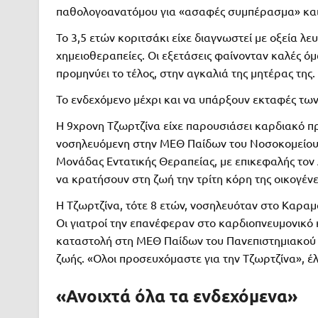
παθολογοανατόμου για «ασαφές συμπέρασμα» και
Το 3,5 ετών κοριτσάκι είχε διαγνωστεί με οξεία 
χημειοθεραπείες. Οι εξετάσεις φαίνονταν καλές ό
προμηνύει το τέλος, στην αγκαλιά της μητέρας της.
Το ενδεχόμενο μέχρι και να υπάρξουν εκταφές των
Η 9χρονη Τζωρτζίνα είχε παρουσιάσει καρδιακό πρ
νοσηλευόμενη στην ΜΕΘ Παίδων του Νοσοκομείου Ρίο
Μονάδας Εντατικής Θεραπείας, με επικεφαλής τον 
να κρατήσουν στη ζωή την τρίτη κόρη της οικογένε
Η Τζωρτζίνα, τότε 8 ετών, νοσηλευόταν στο Καρα
Οι γιατροί την επανέφεραν στο καρδιοπνευμονικό 
καταστολή στη ΜΕΘ Παίδων του Πανεπιστημιακού 
ζωής. «Ολοι προσευχόμαστε για την Τζωρτζίνα», έλ
«Ανοιχτά όλα τα ενδεχόμενα»