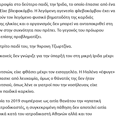
κροψία στο δεύτερο παιδί, την Ίριδα, το οποίο έπασχε από ένα
 Είχε βλεφοκόμβο. Η λεγόμενη αγενεσία φλεβοκόμβου έχει να
ούν τον λεγόμενο φυσικό βηματοδότη της καρδιάς
ης ηλικίας και ο οργανισμός δεν μπορεί να ανταποκριθεί στη
 στην συχνότητα που πρέπει. Το γεγονός του πρόωρου
 επίσης προβληματίζει.
ρίτο παιδί του, την 9χρονη Τζωρτζίνα.
 κανείς δεν γνώριζε για την ύπαρξή του στη μικρή Ιριδα μέχρι
ιτσιών, είχε φθάσει μέχρι τον εισαγγελέα. Η Μαλένα «έφυγε»
 έπασχε από λευχαιμία, όμως ο θάνατός της δεν ήταν
σιού, όπως λένε οι γιατροί που την νοσήλευαν, είχε
ν παιδικό καρκίνο.
ία το 2019 συμπέρανε ως αιτία θανάτου την «ηπατική
τροδικαστές, η συγκεκριμένη πάθηση δεν αποτελεί αιτία
ικά κατά του ιατροδικαστή Αθηνών αλλά και του