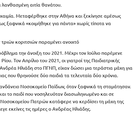
 λανθασμένη αιτία θανάτου.
λευχαιμία. Μεταφέρθηκε στην Αθήνα και ξεκίνησε αμέσως
μως ξαφνικά «κοιμήθηκε για πάντα» χωρίς τίποτα να
 τριών κοριτσιών παραμένει ανοιχτό
όβλημα την άνοιξη του 2021. Μέχρι τον Ιούλιο παρέμενε
υ. Τον Απρίλιο του 2021, οι γιατροί της Παιδιατρικής
Ανδρέα Ηλιάδη στο ΠΓΝΠ, είχαν δώσει μια τεράστια μάχη για
ιας που θρηνούσε δύο παιδιά τα τελευταία δύο χρόνια.
μανδάνειο Νοσοκομείο Παίδων, όταν ξαφνικά τη σταμάτησαν.
και το παιδί που νοσηλευόταν διασωληνωμένο και σε
Νοσοκομείου Πατρών κατάφερε να κερδίσει τη μάχη της
εγε εκείνες τις ημέρες ο Ανδρέας Ηλιάδης.