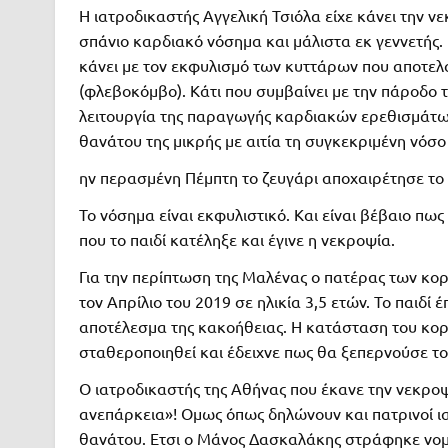
Η ιατροδικαστής Αγγελική Τσιόλα είχε κάνει την νε
σπάνιο καρδιακό νόσημα και μάλιστα εκ γεννετής.
κάνει με τον εκφυλισμό των κυττάρων που αποτελ
(φλεβοκόμβο). Κάτι που συμβαίνει με την πάροδο τ
λειτουργία της παραγωγής καρδιακών ερεθισμάτων
θανάτου της μικρής με αιτία τη συγκεκριμένη νόσο
ην περασμένη Πέμπτη το ζευγάρι αποχαιρέτησε το τ
Το νόσημα είναι εκφυλιστικό. Και είναι βέβαιο πως
που το παιδί κατέληξε και έγινε η νεκροψία.
Για την περίπτωση της Μαλένας ο πατέρας των κορ
τον Απρίλιο του 2019 σε ηλικία 3,5 ετών. Το παιδί
αποτέλεσμα της κακοήθειας. Η κατάσταση του κοριτ
σταθεροποιηθεί και έδειχνε πως θα ξεπερνούσε το
Ο ιατροδικαστής της Αθήνας που έκανε την νεκροψ
ανεπάρκεια»! Ομως όπως δηλώνουν και πατρινοί ια
θανάτου. Ετσι ο Μάνος Δασκαλάκης στράφηκε νομ