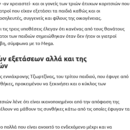
-αν χρειαστεί- και οι γονείς των τριών άτυχων κοριτσιών που
τροί που είχαν εξετάσει τα παιδιά καθώς και οι
σηλευτές, συγγενείς και φίλους της οικογένειας.
αι τις τρεις υποθέσεις έλεγαν ότι κανένας από τους θανάτους
άνατοι των παιδιών σημειώθηκαν όταν δεν ήταν οι γιατροί
νέβη, σύμφωνα με το Mega.
ών εξετάσεων αλλά και της
ιών
ης εννιάχρονης Τζωρτζίνας, του τρίτου παιδιού, που έφυγε από
νθήκες, προκειμένου να ξεκινήσει και ο κύκλος των
ιτσιών λένε ότι είναι ικανοποιημένοι από την απόφαση της
 θέλουν να μάθουν τις συνθήκες κάτω από τις οποίες έφυγαν τα
 πολλά που είναι ανοιχτό το ενδεχόμενο μέχρι και να