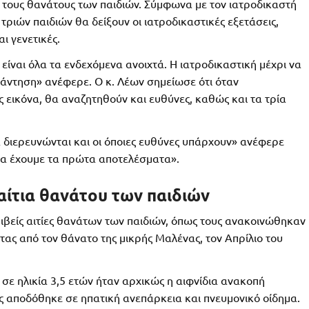
ε τους θανάτους των παιδιών. Σύμφωνα με τον ιατροδικαστή
τριών παιδιών θα δείξουν οι ιατροδικαστικές εξετάσεις,
ι γενετικές.
είναι όλα τα ενδεχόμενα ανοιχτά. Η ιατροδικαστική μέχρι να
απάντηση» ανέφερε. Ο κ. Λέων σημείωσε ότι όταν
 εικόνα, θα αναζητηθούν και ευθύνες, καθώς και τα τρία
 διερευνώνται και οι όποιες ευθύνες υπάρχουν» ανέφερε
θα έχουμε τα πρώτα αποτελέσματα».
αίτια θανάτου των παιδιών
ριβείς αιτίες θανάτων των παιδιών, όπως τους ανακοινώθηκαν
ντας από τον θάνατο της μικρής Μαλένας, τον Απρίλιο του
 σε ηλικία 3,5 ετών ήταν αρχικώς η αιφνίδια ανακοπή
 αποδόθηκε σε ηπατική ανεπάρκεια και πνευμονικό οίδημα.