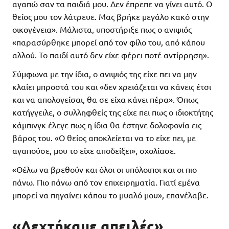
αγαπώ σαν τα παιδιά μου. Δεν έπρεπε να γίνει αυτό. Ο
θείος μου τον λάτρευε. Μας βρήκε μεγάλο κακό στην
οικογένεια». Μάλιστα, υποστήριξε πως ο ανιψιός
«παρασύρθηκε μπορεί από τον φίλο του, από κάπου
αλλού. Το παιδί αυτό δεν είχε φέρει ποτέ αντίρρηση».
Σύμφωνα με την ίδια, ο ανιψιός της είχε πει να μην
κλαίει μπροστά του και «δεν χρειάζεται να κάνεις έτσι
και να απολογείσαι, θα σε είχα κάνει πέρα». Όπως
κατήγγειλε, ο συλληφθείς της είχε πει πως ο ιδιοκτήτης
κάμπινγκ έλεγε πως η ίδια θα έστηνε δολοφονία εις
βάρος του. «Ο θείος αποκλείεται να το είχε πει, με
αγαπούσε, μου το είχε αποδείξει», σχολίασε.
«Θέλω να βρεθούν και όλοι οι υπόλοιποι και οι πιο
πάνω. Πιο πάνω από τον επιχειρηματία. Γιατί εμένα
μπορεί να πηγαίνει κάπου το μυαλό μου», επανέλαβε.
«Δεχτήκαμε απειλές»