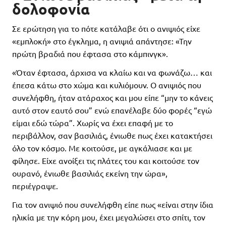
δολοφονία
Σε ερώτηση για το πότε κατάλαβε ότι ο ανιψιός είχε
«εμπλοκή» στο έγκλημα, η ανιψιά απάντησε: «Την
πρώτη βραδιά που έφτασα στο κάμπινγκ».
«Όταν έφτασα, άρχισα να κλαίω και να φωνάζω… και
έπεσα κάτω στο χώμα και κυλιόμουν. Ο ανιψιός που
συνελήφθη, ήταν ατάραχος και μου είπε “μην το κάνεις
αυτό στον εαυτό σου” ενώ επανέλαβε δύο φορές “εγώ
είμαι εδώ τώρα”. Χωρίς να έχει επαφή με το
περιβάλλον, σαν βασιλιάς, ένιωθε πως έχει κατακτήσει
όλο τον κόσμο. Με κοιτούσε, με αγκάλιασε και με
φίλησε. Είχε ανοίξει τις πλάτες του και κοιτούσε τον
ουρανό, ένιωθε βασιλιάς εκείνη την ώρα»,
περιέγραψε.
Για τον ανιψιό που συνελήφθη είπε πως «είναι στην ίδια
ηλικία με την κόρη μου, έχει μεγαλώσει στο σπίτι, τον