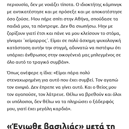
περιουσία, δεν με νοιάζει τίποτα. Ο ιδιοκτήτης κάμπινγκ
με αντικατέστησε και με πρόσεξε και με αποκατέστησε
όσο ζούσε. Μου πήρε σπίτι στην Αθήνα, σπούδασε τα
παιδιά μου, τα πάντρεψε. Δεν θα σιωπήσω. Μην με
ζορίζουν γιατί έτσι και πάνε να μου κλείσουν το στόμα,
γίνομαι ΄χείμαρρος΄. Είμαι σε πολύ άσχημη ψυχολογική
κατάσταση αυτήν την στιγμή, αδυνατώ να πιστέψω ότι
υπάρχει άνθρωπος στην οικογένειά μας μπλεγμένος σε
όλο αυτό το τραγικό συμβάν».
Όπως ανέφερε η ίδια: «Είμαι πάρα πολύ
στεναχωρημένη για αυτό που έχει συμβεί. Τον αγαπώ
τον ανιψιό. Δεν έπρεπε να γίνει αυτό. Και ο θείος μου
τον αγαπούσε, τον λάτρευε. Θέλω να βρεθούν και όλοι
οι υπόλοιποι, δεν θέλω να τα πληρώσει ο ξάδερφός
μου, γιατί έχει μεγάλη καρδιά».
«Ένιωθε βασιλιάς» μετά τη