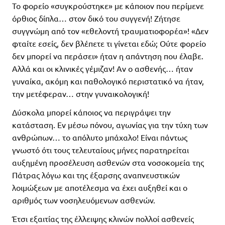
Το φορείο «συγκρούστηκε» με κάποιον που περίμενε
όρθιος δίπλα… στον δικό του συγγενή! Ζήτησε
συγγνώμη από τον «εθελοντή τραυματιοφορέα»! «Δεν
φταίτε εσείς, δεν βλέπετε τι γίνεται εδώ; Ούτε φορείο
δεν μπορεί να περάσει» ήταν η απάντηση που έλαβε.
Αλλά και οι κλινικές γέμιζαν! Αν ο ασθενής… ήταν
γυναίκα, ακόμη και παθολογικό περιστατικό να ήταν,
την μετέφεραν… στην γυναικολογική!
Δύσκολα μπορεί κάποιος να περιγράψει την
κατάσταση. Εν μέσω πόνου, αγωνίας για την τύχη των
ανθρώπων… το απόλυτο μπάχαλο! Είναι πάντως
γνωστό ότι τους τελευταίους μήνες παρατηρείται
αυξημένη προσέλευση ασθενών στα νοσοκομεία της
Πάτρας λόγω και της έξαρσης αναπνευστικών
λοιμώξεων με αποτέλεσμα να έχει αυξηθεί και ο
αριθμός των νοσηλευόμενων ασθενών.
Έτσι εξαιτίας της έλλειψης κλινών πολλοί ασθενείς