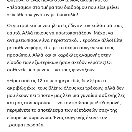
«πέρασμα» στο τμήμα του διαδρόμου που είχε μείνει
«ελεύθερο» γινόταν με δυσκολία!
Οι γιατροί και οι νοσηλευτές έδιναν τον καλύτερό τους
εαυτό. Αλλά ποιους να πρωτοκοιτάξουν! Μέχρι να
αντιμετωπίσουν ένα περιστατικό… ερχόταν άλλο! Είτε
με ασθενοφόρο, είτε με το όχημα συγγενικού τους
προσώπου. Αλλά και οι καρέκλες αναμονής στην
είσοδο των εξωτερικών ήσαν σχεδόν γεμάτες! Οι
ασθενείς περίμεναν… να τους φωνάξουν.
«Είμαι από τις 12 το μεσημέρι εδώ, δεν ξέρω τι
ακριβώς έχω, τους βλέπω όλους και τρέχουν, αλλά δεν
μου έχουν πει τίποτα» μας λέει μία γυναίκα ασθενής λες
και μας εκλιπαρούσε… να την «σώσουμε»! «Υπομονή,
περιμένετε το αποτέλεσμα των εξετάσεών σας» της
είπαμε με συμπόνοια. Ένας συγγενής έκανε τον
τραυματιοφορέα.