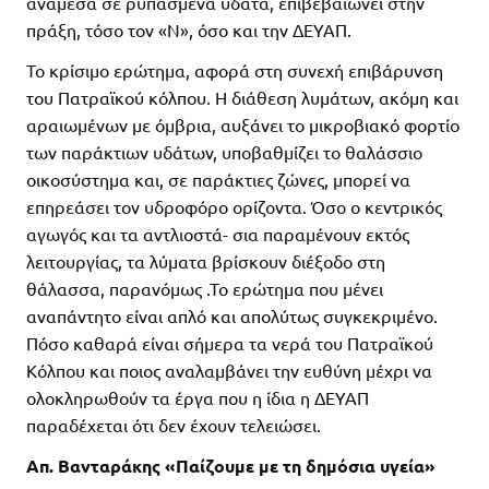
ανάμεσα σε ρυπασμένα ύδατα, επιβεβαιώνει στην
πράξη, τόσο τον «Ν», όσο και την ΔΕΥΑΠ.
Το κρίσιμο ερώτημα, αφορά στη συνεχή επιβάρυνση
του Πατραϊκού κόλπου. Η διάθεση λυμάτων, ακόμη και
αραιωμένων με όμβρια, αυξάνει το μικροβιακό φορτίο
των παράκτιων υδάτων, υποβαθμίζει το θαλάσσιο
οικοσύστημα και, σε παράκτιες ζώνες, μπορεί να
επηρεάσει τον υδροφόρο ορίζοντα. Όσο ο κεντρικός
αγωγός και τα αντλιοστά- σια παραμένουν εκτός
λειτουργίας, τα λύματα βρίσκουν διέξοδο στη
θάλασσα, παρανόμως .Το ερώτημα που μένει
αναπάντητο είναι απλό και απολύτως συγκεκριμένο.
Πόσο καθαρά είναι σήμερα τα νερά του Πατραϊκού
Κόλπου και ποιος αναλαμβάνει την ευθύνη μέχρι να
ολοκληρωθούν τα έργα που η ίδια η ΔΕΥΑΠ
παραδέχεται ότι δεν έχουν τελειώσει.
Aπ. Βανταράκης «Παίζουμε με τη δημόσια υγεία»