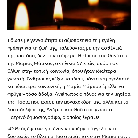
Έδωσε µε γενναιότητα κι αξιοπρέπεια τη µεγάλη
«µάχη» για τη ζωή της, παλεύοντας µε την ασθένειά
της, ωστόσο, δεν τα κατάφερε. Η είδηση του θανάτου
της Μαρίας Μάρκου, σε ηλικία 57 ετών, σκόρπισε
θλίψη στην τοπική κοινωνία, όπου ήταν ιδιαίτερα
γνωστή. Άνθρωπος «έξω καρδιά», πάντα χαµογελαστή
και ιδιαίτερα κοινωνική, η Μαρία Μάρκου έµελλε να
«φύγει» τόσο άδοξα. Ανείπωτος ο πόνος για την µητέρα
της, Τασία που έχασε την µοναχοκόρη της, αλλά και τα
δύο αδέλφια της, Ανδρέα και Θόδωρο, γνωστό
Πατρινό δηµοσιογράφο, ο οποίος έγραψε:
«Ο Θεός έψαχνε για έναν καινούργιο άγγελο, και
δυστυχώς το βλέµµα Του σταµάτησε στην Μαρία µας…