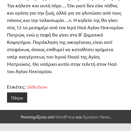
Την κάλεσε και αυτή πήγε… Όχι γιατί δεν είχε πάθος
και αγάπη για την ζωή, αλλά για να γλυτώσει από τους
πόνους και την ταλαιπωρία…». Η κηδεία της θα γίνει
στις 12 το µεσηµέρι από τον Ιερό Ναό Αγίου Νεκταρίου
Πατρών, ενώ η ταφή θα γίνει στο Β’ ∆ηµοτικό
Κοιµητήριο. Παράκληση της οικογένειας είναι αντί
στεφάνων, όποιος επιθυµεί να καταθέσει χρήµατα
υπέρ ανεγέρσεως του Ιερού Ναού της Αγίας
Ματρώνας. Θα υπάρχει κυτίο στην τελετή στον Ναό
του Αγίου Νεκταρίου.
Ετικέτες:
slideshow
Πάτρα
Υποστηρίζεται από
WordPress
και
Dynamic News
.