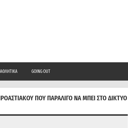
epatra.gr
, ρεπορτάζ, και πολλά άλλα που θέλεις να μάθεις!
ΑΘΛΗΤΙΚΆ
GOING OUT
 ΠΡΟΑΣΤΙΑΚΟΎ ΠΟΥ ΠΑΡΑΛΊΓΟ ΝΑ ΜΠΕΙ ΣΤΟ ΔΊΚΤΥΟ