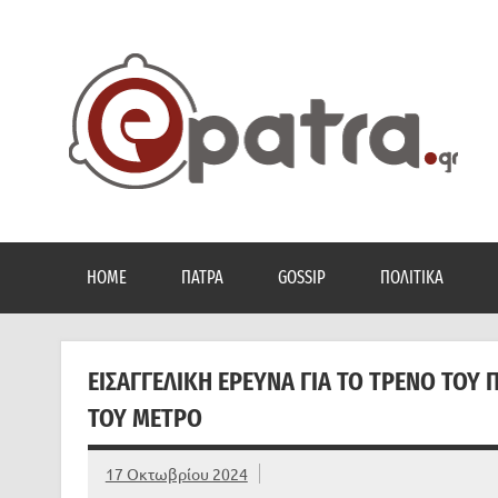
Skip
to
content
Το portal της Πάτρας. Πολιτικά, Gossip, φωτογραφίες
HOME
ΠΆΤΡΑ
GOSSIP
ΠΟΛΙΤΙΚΆ
ΕΙΣΑΓΓΕΛΙΚΉ ΈΡΕΥΝΑ ΓΙΑ ΤΟ ΤΡΈΝΟ ΤΟΥ
ΤΟΥ ΜΕΤΡΌ
17 Οκτωβρίου 2024