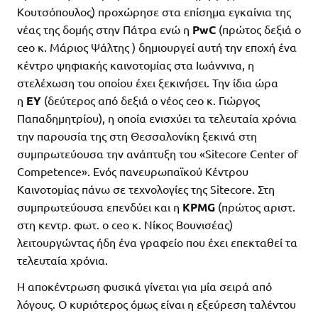
Κουτσόπουλος) προχώρησε στα επίσημα εγκαίνια της
νέας της δομής στην Πάτρα ενώ η
PwC
(πρώτος δεξιά ο
ceo κ. Μάριος Ψάλτης ) δημιουργεί αυτή την εποχή ένα
κέντρο ψηφιακής καινοτομίας στα Ιωάννινα, η
στελέχωση του οποίου έχει ξεκινήσει. Την ίδια ώρα
η
ΕΥ
(δεύτερος από δεξιά ο νέος ceo κ. Γιώργος
Παπαδημητρίου), η οποία ενισχύει τα τελευταία χρόνια
την παρουσία της στη Θεσσαλονίκη ξεκινά στη
συμπρωτεύουσα την ανάπτυξη του «Sitecore Center of
Competence». Ενός πανευρωπαϊκού Κέντρου
Καινοτομίας πάνω σε τεχνολογίες της Sitecore. Στη
συμπρωτεύουσα επενδύει και η
KPMG
(πρώτος αριστ.
στη κεντρ. φωτ. ο ceo κ. Νίκος Βουνισέας)
λειτουργώντας ήδη ένα γραφείο που έχει επεκταθεί τα
τελευταία χρόνια.
Η αποκέντρωση φυσικά γίνεται για μία σειρά από
λόγους. Ο κυριότερος όμως είναι η εξεύρεση ταλέντου