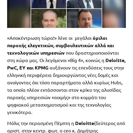
«Αποκέντρωση τώρα!» λένε οι μεγάλοι
όμιλοι
παροχής ελεγκτικών, συμβουλευτικών αλλά και
τεχνολογικών υπηρεσιών
που δραστηριοποιούνται
στη χώρα μας. Οι λεγόμενοι «Big 4», κοινώς η
Deloitte,
PwC, ΕΥ και KPMG
αυξάνουν τις επενδύσεις τους στην
ελληνική περιφέρεια δημιουργώντας νέες δομές και
ανοίγοντας όχι τόσο παραρτήματα αλλά κυρίως Hubs,
τα οποία πλέον εντάσσονται στον κρίκο της αλυσίδας
παροχής υπηρεσιών «αιχμής» στο κομμάτι του
ψηφιακού μετασχηματισμού και της τεχνολογίας
γενικότερα.
Μόλις την περασμένη Πέμπτη η
Deloi
t
te
(δεύτερος από
αριστ. στην κεντρ. φωτ. ο ceo κ. Δημήτρης