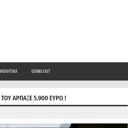
epatra.gr
, ρεπορτάζ, και πολλά άλλα που θέλεις να μάθεις!
ΑΘΛΗΤΙΚΆ
GOING OUT
 ΤΟΥ ΆΡΠΑΞΕ 5.900 ΕΥΡΏ !