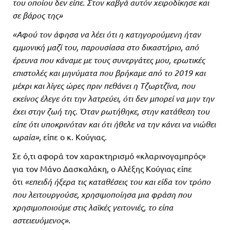
του οποίου δεν είπε. Στον καβγά αυτόν χειροδίκησε και
σε βάρος της»
«Αφού τον άφησα να λέει ότι η κατηγορούμενη ήταν
εμμονική μαζί του, παρουσίασα στο δικαστήριο, από
έρευνα που κάναμε με τους συνεργάτες μου, ερωτικές
επιστολές και μηνύματα που βρήκαμε από το 2019 και
μέχρι και λίγες ώρες πριν πεθάνει η Τζωρτζίνα, που
εκείνος έλεγε ότι την λατρεύει, ότι δεν μπορεί να μην την
έχει στην ζωή της. Όταν ρωτήθηκε, στην κατάθεση του
είπε ότι υποκρινόταν και ότι ήθελε να την κάνει να νιώθει
ωραία»,
είπε ο κ. Κούγιας.
Σε ό,τι αφορά τον χαρακτηρισμό «κλαρινογαμπρός»
για τον Μάνο Δασκαλάκη, ο Αλέξης Κούγιας είπε
ότι
«επειδή ήξερα τις καταθέσεις του και είδα τον τρόπο
που λειτουργούσε, χρησιμοποίησα μια φράση που
χρησιμοποιούμε στις λαϊκές γειτονιές, το είπα
αστειευόμενος».