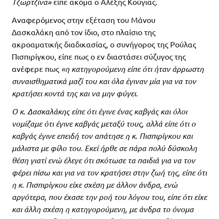
Τζωρτζίνα»
είπε ακόμα ο Αλέξης Κούγιας.
Αναφερόμενος στην εξέταση του Μάνου
Δασκαλάκη από τον ίδιο, στο πλαίσιο της
ακροαματικής διαδικασίας, ο συνήγορος της Ρούλας
Πισπιρίγκου, είπε πως ο εν διαστάσει σύζυγος της
ανέφερε πως
«η κατηγορούμενη είπε ότι ήταν άρρωστη
συναισθηματικά μαζί του και όλα έγιναν μία για να τον
κρατήσει κοντά της και να μην φύγει.
Ο κ. Δασκαλάκης είπε ότι έγινε ένας καβγάς και όλοι
νομίζαμε ότι έγινε καβγάς μεταξύ τους, αλλά είπε ότι ο
καβγάς έγινε επειδή τον απάτησε η κ. Πισπιρίγκου και
μάλιστα με φίλο του. Εκεί ήρθε σε πάρα πολύ δύσκολη
θέση γιατί ενώ έλεγε ότι σκότωσε τα παιδιά για να τον
φέρει πίσω και για να τον κρατήσει στην ζωή της, είπε ότι
η κ. Πισπιρίγκου είχε σχέση με άλλον άνδρα, ενώ
αργότερα, που έχασε την ροή του λόγου του, είπε ότι είχε
και άλλη σχέση η κατηγορούμενη, με άνδρα το όνομα