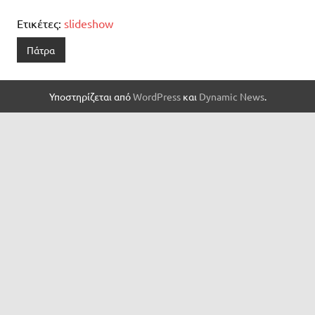
Ετικέτες:
slideshow
Πάτρα
Υποστηρίζεται από
WordPress
και
Dynamic News
.