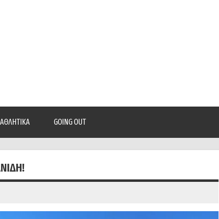
epatra.gr
, ρεπορτάζ, και πολλά άλλα που θέλεις να μάθεις!
ΑΘΛΗΤΙΚΆ
GOING OUT
ΝΊΔΗ!