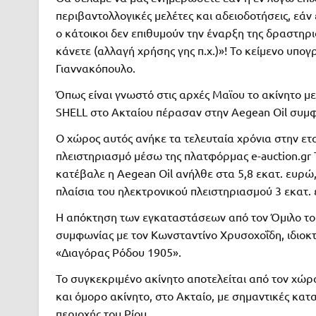
περιβαντολλογικές μελέτες και αδειοδοτήσεις, εάν 
ο κάτοικοι δεν επιθυμούν την έναρξη της δραστηριό
κάνετε (αλλαγή χρήσης γης π.χ.)»! Το κείμενο υπ
Γιαννακόπουλο.
Όπως είναι γνωστό στις αρχές Μαϊου το ακίνητο με
SHELL στο Ακταίου πέρασαν στην Aegean Oil συμφ
Ο χώρος αυτός ανήκε τα τελευταία χρόνια στην 
πλειστηριασμό μέσω της πλατφόρμας e-auction.gr 
κατέβαλε η Aegean Oil ανήλθε στα 5,8 εκατ. ευρώ,
πλαίσια του ηλεκτρονικού πλειστηριασμού 3 εκατ.
Η απόκτηση των εγκαταστάσεων από τον Όμιλο του
συμφωνίας με τον Κωνσταντίνο Χρυσοχοΐδη, ιδιοκ
«Διαγόρας Ρόδου 1905».
Το συγκεκριμένο ακίνητο αποτελείται από τον χώρ
και όμορο ακίνητο, στο Ακταίο, με σημαντικές κατ
περιοχής του Ρίου