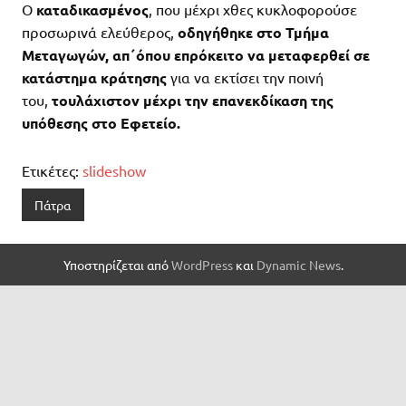
Ο
καταδικασμένος
, που μέχρι χθες κυκλοφορούσε
προσωρινά ελεύθερος,
οδηγήθηκε στο Τμήμα
Μεταγωγών, απ΄όπου επρόκειτο να μεταφερθεί σε
κατάστημα κράτησης
για να εκτίσει την ποινή
του,
τουλάχιστον μέχρι την επανεκδίκαση της
υπόθεσης στο Εφετείο.
Ετικέτες:
slideshow
Πάτρα
Υποστηρίζεται από
WordPress
και
Dynamic News
.