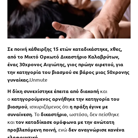
Σε ποινή κάθειρξης 15 ετών καταδικάστηκε, χθες,
από το Μικτό Ορκωτό Δικαστήριο Καλαβρύτων,
ένας 30χρονος Αιγιώτης, γιος πρώην αιρετού, για
την κατηγορία του βιασμού σε βάρος μιας 50χρονης
γυναίκας.
Unmute
Η δίκη συνεχίστηκε έπειτα από διακοπή
και
ο
κατηγορούμενος αρνήθηκε την κατηγορία του
βιασμού
, ισχυριζόμενος ότι
η πράξη έγινε με
συναίνεση
. Το
δικαστήριο
, ωστόσο, δεν πείσθηκε
και
τον καταδίκασε ομόφωνα με την ανώτατη
προβλεπόμενη ποινή
, ενώ
δεν αναγνώρισε κανένα
ελαφρυντικό.