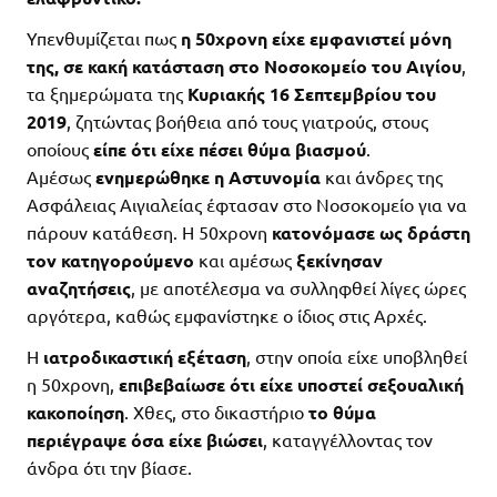
Υπενθυμίζεται πως
η 50χρονη είχε εμφανιστεί μόνη
της, σε κακή κατάσταση στο Νοσοκομείο του Αιγίου
,
τα ξημερώματα της
Κυριακής 16 Σεπτεμβρίου του
2019
, ζητώντας βοήθεια από τους γιατρούς, στους
οποίους
είπε ότι είχε πέσει θύμα βιασμού
.
Αμέσως
ενημερώθηκε η Αστυνομία
και άνδρες της
Ασφάλειας Αιγιαλείας έφτασαν στο Νοσοκομείο για να
πάρουν κατάθεση. Η 50χρονη
κατονόμασε ως δράστη
τον κατηγορούμενο
και αμέσως
ξεκίνησαν
αναζητήσεις
, με αποτέλεσμα να συλληφθεί λίγες ώρες
αργότερα, καθώς εμφανίστηκε ο ίδιος στις Αρχές.
Η
ιατροδικαστική εξέταση
, στην οποία είχε υποβληθεί
η 50χρονη,
επιβεβαίωσε ότι είχε υποστεί σεξουαλική
κακοποίηση
. Χθες, στο δικαστήριο
το θύμα
περιέγραψε όσα είχε βιώσει
, καταγγέλλοντας τον
άνδρα ότι την βίασε.