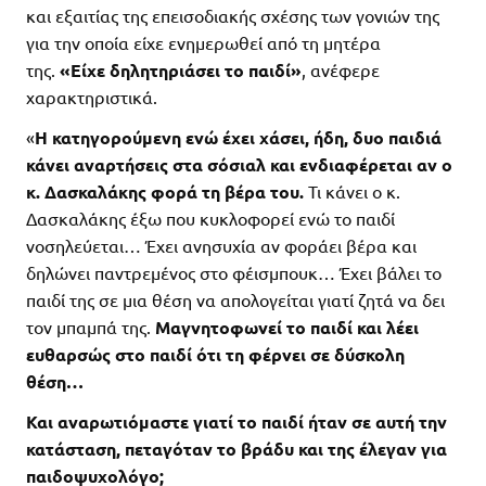
και εξαιτίας της επεισοδιακής σχέσης των γονιών της
για την οποία είχε ενημερωθεί από τη μητέρα
της.
«Είχε δηλητηριάσει το παιδί»
, ανέφερε
χαρακτηριστικά.
«
Η κατηγορούμενη ενώ έχει χάσει, ήδη, δυο παιδιά
κάνει αναρτήσεις στα σόσιαλ και ενδιαφέρεται αν ο
κ. Δασκαλάκης φορά τη βέρα του.
Τι κάνει ο κ.
Δασκαλάκης έξω που κυκλοφορεί ενώ το παιδί
νοσηλεύεται… Έχει ανησυχία αν φοράει βέρα και
δηλώνει παντρεμένος στο φέισμπουκ… Έχει βάλει το
παιδί της σε μια θέση να απολογείται γιατί ζητά να δει
τον μπαμπά της.
Μαγνητοφωνεί το παιδί και λέει
ευθαρσώς στο παιδί ότι τη φέρνει σε δύσκολη
θέση…
Και αναρωτιόμαστε γιατί το παιδί ήταν σε αυτή την
κατάσταση, πεταγόταν το βράδυ και της έλεγαν για
παιδοψυχολόγο;