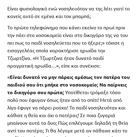
Είναι φυσιολογικό ενώ νοσηλευόταν να της λέει γιατί το
κανείς αυτό σε εμένα και τον μπαμπά;
Το πρώτο τηλεφώνημα που κάνει εκείνο το πρωί πριν
την πάει στο νοσοκομείο είναι στο δικηγόρο της να του
πει πως το παιδί νοσηλεύεται που το ήξερε;» τόνισε η
εισαγγελέας οποία χαρακτήρισε ηρωίδα την
Τζωρτζίνα. «Η Τζωρτζινα ήταν δυνατό παιδί
πραγματική ηρωίδα…», είπε και συνέχισε:
«
Είναι δυνατό να μην πάρεις αμέσως τον πατέρα του
παιδιού σου ότι μπήκε στο νοσοκομείο; Να παίρνεις
το δικηγόρο σου πρώτα;
Υποτίθεται τρόμαξε τόσο
πολύ που έφυγαν όπως ήταν από το σπίτι! Μετά από
λίγο έφυγε να πάρει ρούχα! Το παιδί νοσηλευόταν και
κάθισε η θεία και όχι ο πατέρας! Σε ποια ζυγαριά
μπαίνουν αυτά τα δυο; Πώς επιλέγουμε δηλαδή τη θεία
αντί του πατέρα; Τι θα λέγαμε μετά αν πάθαινε κάτι το