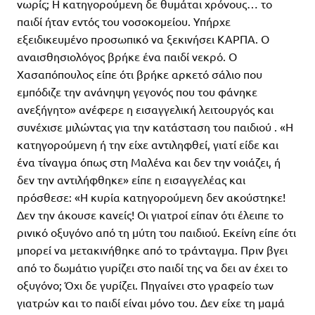
νωρίς; Η κατηγορούμενη δε θυμάται χρόνους… το
παιδί ήταν εντός του νοσοκομείου. Υπήρχε
εξειδικευμένο προσωπικό να ξεκινήσει ΚΑΡΠΑ. Ο
αναισθησιολόγος βρήκε ένα παιδί νεκρό. Ο
Χασαπόπουλος είπε ότι βρήκε αρκετό σάλιο που
εμπόδιζε την ανάνηψη γεγονός που του φάνηκε
ανεξήγητο» ανέφερε η εισαγγελική λειτουργός και
συνέχισε μιλώντας για την κατάσταση του παιδιού . «Η
κατηγορούμενη ή την είχε αντιληφθεί, γιατί είδε και
ένα τίναγμα όπως στη Μαλένα και δεν την νοιάζει, ή
δεν την αντιλήφθηκε» είπε η εισαγγελέας και
πρόσθεσε: «Η κυρία κατηγορούμενη δεν ακούστηκε!
Δεν την άκουσε κανείς! Οι γιατροί είπαν ότι έλειπε το
ρινικό οξυγόνο από τη μύτη του παιδιού. Εκείνη είπε ότι
μπορεί να μετακινήθηκε από το τράνταγμα. Πριν βγει
από το δωμάτιο γυρίζει στο παιδί της να δει αν έχει το
οξυγόνο; Όχι δε γυρίζει. Πηγαίνει στο γραφείο των
γιατρών και το παιδί είναι μόνο του. Δεν είχε τη μαμά