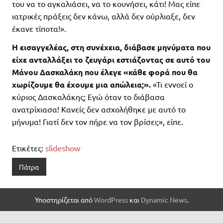
του να το αγκαλιάσει, να το κουνήσει, κάτι! Μας είπε
ιατρικές πράξεις δεν κάνω, αλλά δεν ούρλιαξε, δεν
έκανε τίποτα!».
Η εισαγγελέας, στη συνέχεια, διάβασε μηνύματα που
είχε ανταλλάξει το ζευγάρι εστιάζοντας σε αυτό του
Μάνου Δασκαλάκη που έλεγε «κάθε φορά που θα
χωρίζουμε θα έχουμε μια απώλεια;».
«Τι εννοεί ο
κύριος Δασκαλάκης; Εγώ όταν το διάβασα
ανατρίχιασα! Κανείς δεν ασχολήθηκε με αυτό το
μήνυμα! Γιατί δεν τον πήρε να τον βρίσει;», είπε.
Ετικέτες:
slideshow
Πάτρα
Υποστηρίζεται από
WordPress
και
Dynamic News
.